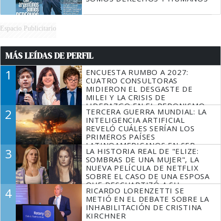
Espacio Publicitario
MÁS LEÍDAS DE PERFIL
1
ENCUESTA RUMBO A 2027:
CUATRO CONSULTORAS
MIDIERON EL DESGASTE DE
MILEI Y LA CRISIS DE
LIDERAZGO EN EL PERONISMO
2
TERCERA GUERRA MUNDIAL: LA
INTELIGENCIA ARTIFICIAL
REVELÓ CUÁLES SERÍAN LOS
PRIMEROS PAÍSES
LATINOAMERICANOS EN SER
3
LA HISTORIA REAL DE "ELIZE:
DERROTADOS
SOMBRAS DE UNA MUJER", LA
NUEVA PELÍCULA DE NETFLIX
SOBRE EL CASO DE UNA ESPOSA
QUE DESCUARTIZÓ A SU
4
RICARDO LORENZETTI SE
MARIDO
METIÓ EN EL DEBATE SOBRE LA
INHABILITACIÓN DE CRISTINA
KIRCHNER