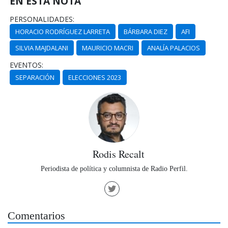
EN ESTA NOTA
PERSONALIDADES:
HORACIO RODRÍGUEZ LARRETA
BÁRBARA DIEZ
AFI
SILVIA MAJDALANI
MAURICIO MACRI
ANALÍA PALACIOS
EVENTOS:
SEPARACIÓN
ELECCIONES 2023
Rodis Recalt
Periodista de política y columnista de Radio Perfil.
Comentarios