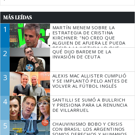
MÁS LEÍDAS
1
MARTÍN MENEM SOBRE LA
ESTRATEGIA DE CRISTINA
KIRCHNER: "NO CREO QUE
ALGUIEN DE AFUERA LE PUEDA
DECIR A LA JUSTICIA LO QUE
2
QUÉ DIJO BARDEM DE LA
TIENE QUE HACER"
INVASIÓN DE CEUTA
3
ALEXIS MAC ALLISTER CUMPLIÓ
Y SE IMPLANTÓ PELO ANTES DE
VOLVER AL FÚTBOL INGLÉS
4
SANTILLI SE SUMÓ A BULLRICH
Y PRESIONA PARA LA RENUNCIA
DE VILLARRUEL
5
CHAUVINISMO BOBO Y CRISIS
CON BRASIL: LOS ARGENTINOS
SOMOS DERECHOS Y HUMANOS