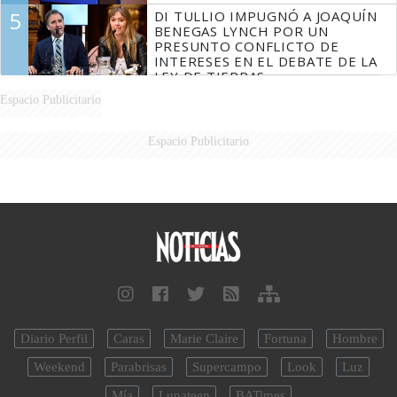
5
DI TULLIO IMPUGNÓ A JOAQUÍN
BENEGAS LYNCH POR UN
PRESUNTO CONFLICTO DE
INTERESES EN EL DEBATE DE LA
LEY DE TIERRAS
Espacio Publicitario
Espacio Publicitario
Diario Perfil
Caras
Marie Claire
Fortuna
Hombre
Weekend
Parabrisas
Supercampo
Look
Luz
Mía
Lunateen
BATimes