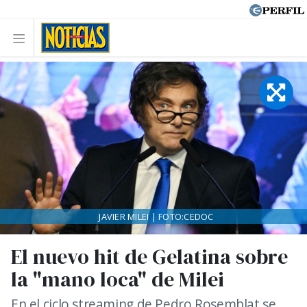
JAVIER MILEI | FOTO:CEDOC
El nuevo hit de Gelatina sobre
la "mano loca" de Milei
En el ciclo streaming de Pedro Rosemblat se