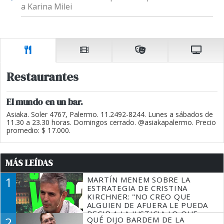
a Karina Milei
Restaurantes
El mundo en un bar.
Asiaka. Soler 4767, Palermo. 11.2492-8244. Lunes a sábados de
11.30 a 23.30 horas. Domingos cerrado. @asiakapalermo. Precio
promedio: $ 17.000.
MÁS LEÍDAS
1
MARTÍN MENEM SOBRE LA
ESTRATEGIA DE CRISTINA
KIRCHNER: "NO CREO QUE
ALGUIEN DE AFUERA LE PUEDA
DECIR A LA JUSTICIA LO QUE
2
QUÉ DIJO BARDEM DE LA
TIENE QUE HACER"