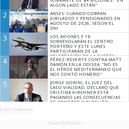
SOBRANTE DE $4 BILLONES: "EN
ALGÚN LADO ESTÁN"
2
ANSES: CUÁNDO COBRAN
JUBILADOS Y PENSIONADOS EN
AGOSTO DE 2026, SEGÚN EL
DNI
3
LOS AVIONES F 16
SOBREVOLARÁN EL CENTRO
PORTEÑO Y ESTE LUNES
PARTICIPARÁN DE LA
CELEBRACIÓN DE LA FUERZA
4
PÉREZ-REVERTE CONTRA MATT
AÉREA
DAMON EN LA ODISEA: "NO ES
EL HÉROE MEDITERRÁNEO QUE
NOS CONTÓ HOMERO"
5
JORGE GORINI, EL JUEZ DEL
CASO VIALIDAD, DECLARÓ QUE
CRISTINA KIRCHNER ESTÁ
PAGANDO LAS CONSECUENCIAS
DE COMETER "UN DELITO
COMPROBADO"
Espacio Publicitario
Espacio Publicitario