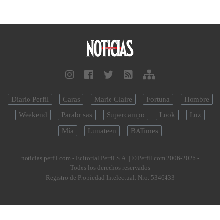
Diario Perfil
Caras
Marie Claire
Fortuna
Hombre
Weekend
Parabrisas
Supercampo
Look
Luz
Mía
Lunateen
BATimes
noticias.perfil.com - Editorial Perfil S.A.
| © Perfil.com 2006-2026 -
Todos los derechos reservados
Registro de Propiedad Intelectual: Nro. 5346433