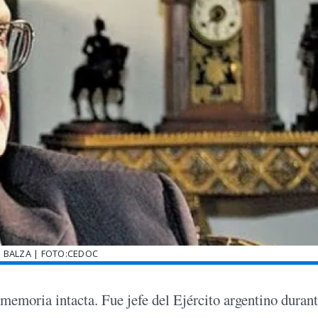
 BALZA | FOTO:CEDOC
a memoria intacta. Fue jefe del Ejército argentino duran