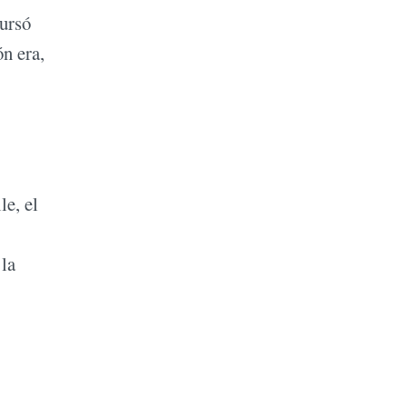
cursó
n era,
le, el
 la