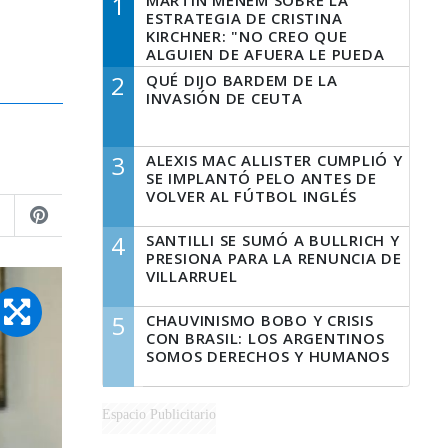
1
MARTÍN MENEM SOBRE LA
ESTRATEGIA DE CRISTINA
KIRCHNER: "NO CREO QUE
ALGUIEN DE AFUERA LE PUEDA
DECIR A LA JUSTICIA LO QUE
2
QUÉ DIJO BARDEM DE LA
TIENE QUE HACER"
INVASIÓN DE CEUTA
3
ALEXIS MAC ALLISTER CUMPLIÓ Y
SE IMPLANTÓ PELO ANTES DE
VOLVER AL FÚTBOL INGLÉS
4
SANTILLI SE SUMÓ A BULLRICH Y
PRESIONA PARA LA RENUNCIA DE
VILLARRUEL
5
CHAUVINISMO BOBO Y CRISIS
CON BRASIL: LOS ARGENTINOS
SOMOS DERECHOS Y HUMANOS
Espacio Publicitario