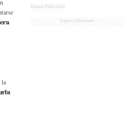
en
Espacio Publicitario
ntarse
mera
Espacio Publicitario
 la
urla