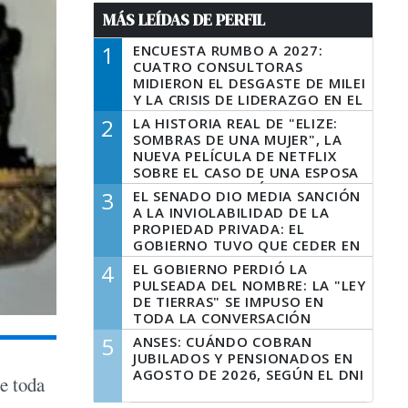
MÁS LEÍDAS DE PERFIL
1
ENCUESTA RUMBO A 2027:
CUATRO CONSULTORAS
MIDIERON EL DESGASTE DE MILEI
Y LA CRISIS DE LIDERAZGO EN EL
PERONISMO
2
LA HISTORIA REAL DE "ELIZE:
SOMBRAS DE UNA MUJER", LA
NUEVA PELÍCULA DE NETFLIX
SOBRE EL CASO DE UNA ESPOSA
QUE DESCUARTIZÓ A SU
3
EL SENADO DIO MEDIA SANCIÓN
MARIDO
A LA INVIOLABILIDAD DE LA
PROPIEDAD PRIVADA: EL
GOBIERNO TUVO QUE CEDER EN
LA LEY DEL MANEJO DEL FUEGO
4
EL GOBIERNO PERDIÓ LA
PULSEADA DEL NOMBRE: LA "LEY
DE TIERRAS" SE IMPUSO EN
TODA LA CONVERSACIÓN
DIGITAL
5
ANSES: CUÁNDO COBRAN
JUBILADOS Y PENSIONADOS EN
AGOSTO DE 2026, SEGÚN EL DNI
te toda