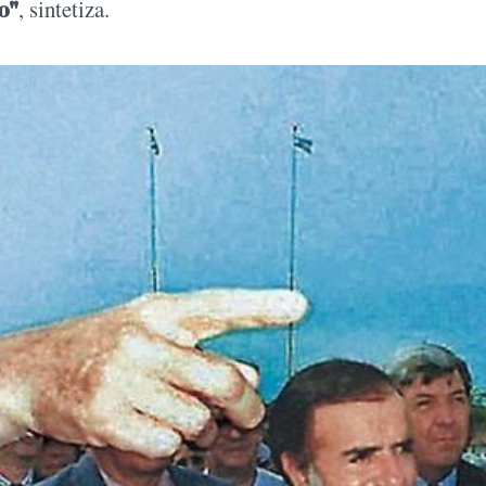
o"
, sintetiza.