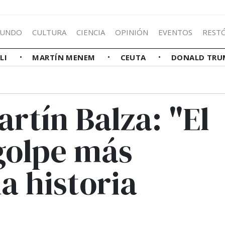
UNDO
CULTURA
CIENCIA
OPINIÓN
EVENTOS
REST
LLI
MARTÍN MENEM
CEUTA
DONALD TRU
artín Balza: "El
 golpe más
a historia