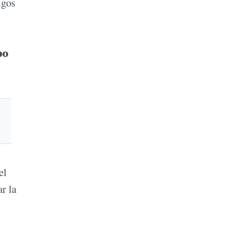
igos
bo
el
r la