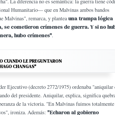
ha". La diferencia no es semántica: la guerra tiene cód
cional Humanitario— que en Malvinas ambos bandos
fue Malvinas", remarca, y plantea
una trampa lógica
 se cometieron crímenes de guerra. Y si no hu
nera, hubo crímenes"
.
TO CUANDO LE PREGUNTARON
 "HAGO CHANGAS"
der Ejecutivo (decreto 2772/1975) ordenaba "aniquilar 
ndo del presidente. Aniquilar, explica, significa quebra
speranza de la victoria. "En Malvinas fuimos totalmente
 vos", ironiza. Además:
"Echaron al gobierno