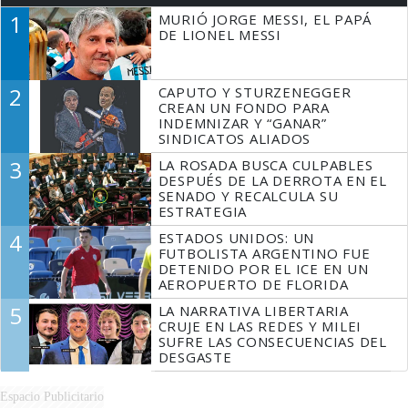
1
MURIÓ JORGE MESSI, EL PAPÁ
DE LIONEL MESSI
2
CAPUTO Y STURZENEGGER
CREAN UN FONDO PARA
INDEMNIZAR Y “GANAR”
SINDICATOS ALIADOS
3
LA ROSADA BUSCA CULPABLES
DESPUÉS DE LA DERROTA EN EL
SENADO Y RECALCULA SU
ESTRATEGIA
4
ESTADOS UNIDOS: UN
FUTBOLISTA ARGENTINO FUE
DETENIDO POR EL ICE EN UN
AEROPUERTO DE FLORIDA
5
LA NARRATIVA LIBERTARIA
CRUJE EN LAS REDES Y MILEI
SUFRE LAS CONSECUENCIAS DEL
DESGASTE
Espacio Publicitario