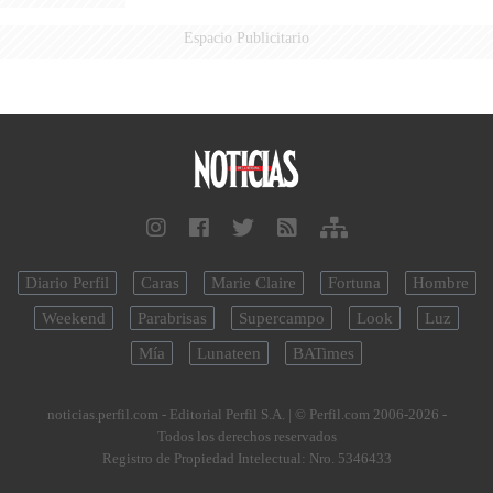
Espacio Publicitario
Diario Perfil
Caras
Marie Claire
Fortuna
Hombre
Weekend
Parabrisas
Supercampo
Look
Luz
Mía
Lunateen
BATimes
noticias.perfil.com - Editorial Perfil S.A.
| © Perfil.com 2006-2026 -
Todos los derechos reservados
Registro de Propiedad Intelectual: Nro. 5346433