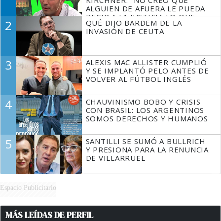
KIRCHNER: "NO CREO QUE
ALGUIEN DE AFUERA LE PUEDA
DECIR A LA JUSTICIA LO QUE
2
QUÉ DIJO BARDEM DE LA
TIENE QUE HACER"
INVASIÓN DE CEUTA
3
ALEXIS MAC ALLISTER CUMPLIÓ
Y SE IMPLANTÓ PELO ANTES DE
VOLVER AL FÚTBOL INGLÉS
4
CHAUVINISMO BOBO Y CRISIS
CON BRASIL: LOS ARGENTINOS
SOMOS DERECHOS Y HUMANOS
5
SANTILLI SE SUMÓ A BULLRICH
Y PRESIONA PARA LA RENUNCIA
DE VILLARRUEL
Espacio Publicitario
MÁS LEÍDAS DE PERFIL