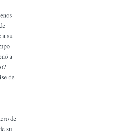
uenos
 de
 a su
empo
enó a
ío?
ise de
dero de
de su