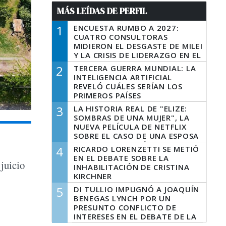
MÁS LEÍDAS DE PERFIL
1
ENCUESTA RUMBO A 2027:
CUATRO CONSULTORAS
MIDIERON EL DESGASTE DE MILEI
Y LA CRISIS DE LIDERAZGO EN EL
PERONISMO
2
TERCERA GUERRA MUNDIAL: LA
INTELIGENCIA ARTIFICIAL
REVELÓ CUÁLES SERÍAN LOS
PRIMEROS PAÍSES
LATINOAMERICANOS EN SER
3
LA HISTORIA REAL DE "ELIZE:
DERROTADOS
SOMBRAS DE UNA MUJER", LA
NUEVA PELÍCULA DE NETFLIX
SOBRE EL CASO DE UNA ESPOSA
QUE DESCUARTIZÓ A SU
4
RICARDO LORENZETTI SE METIÓ
MARIDO
EN EL DEBATE SOBRE LA
 juicio
INHABILITACIÓN DE CRISTINA
KIRCHNER
5
DI TULLIO IMPUGNÓ A JOAQUÍN
BENEGAS LYNCH POR UN
PRESUNTO CONFLICTO DE
INTERESES EN EL DEBATE DE LA
LEY DE TIERRAS