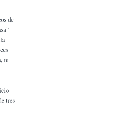
eos de
asa”
la
eces
, ni
icio
de tres