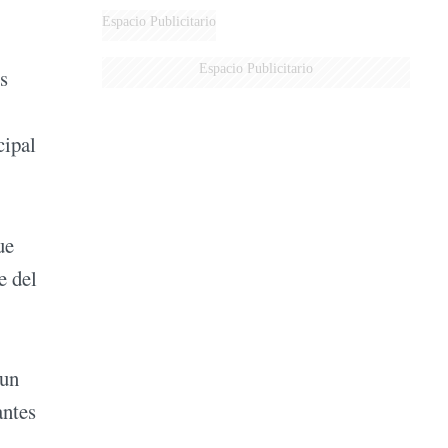
Espacio Publicitario
Espacio Publicitario
s
cipal
ue
e del
 un
antes