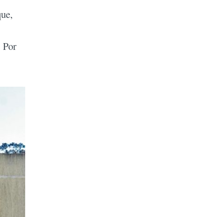
que,
. Por