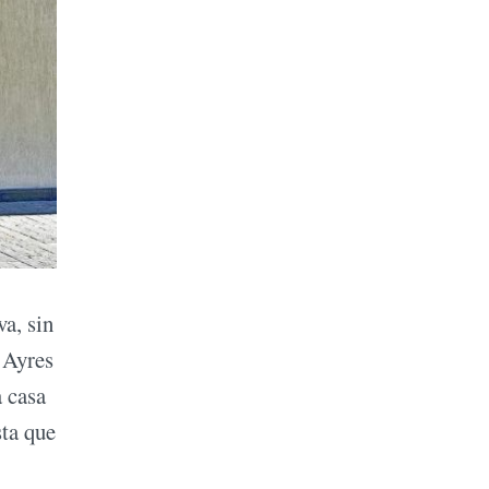
a, sin
 Ayres
a casa
sta que