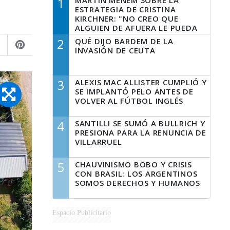
1
MARTÍN MENEM SOBRE LA
ESTRATEGIA DE CRISTINA
KIRCHNER: "NO CREO QUE
ALGUIEN DE AFUERA LE PUEDA
DECIR A LA JUSTICIA LO QUE
2
QUÉ DIJO BARDEM DE LA
TIENE QUE HACER"
INVASIÓN DE CEUTA
3
ALEXIS MAC ALLISTER CUMPLIÓ Y
SE IMPLANTÓ PELO ANTES DE
VOLVER AL FÚTBOL INGLÉS
4
SANTILLI SE SUMÓ A BULLRICH Y
PRESIONA PARA LA RENUNCIA DE
VILLARRUEL
5
CHAUVINISMO BOBO Y CRISIS
CON BRASIL: LOS ARGENTINOS
SOMOS DERECHOS Y HUMANOS
Espacio Publicitario