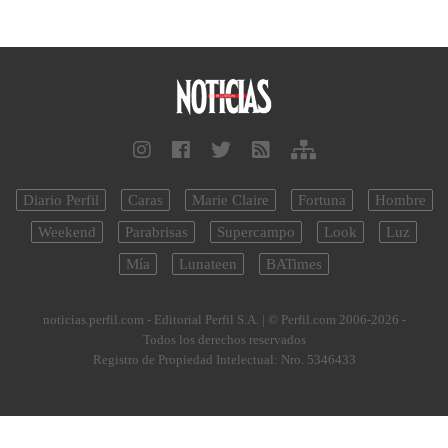
Diario Perfil
Caras
Marie Claire
Fortuna
Hombre
Weekend
Parabrisas
Supercampo
Look
Luz
Mía
Lunateen
BATimes
noticias.perfil.com - Editorial Perfil S.A.
| © Perfil.com 2006-2026 -
Todos los derechos reservados
Registro de Propiedad Intelectual: Nro. 5346433