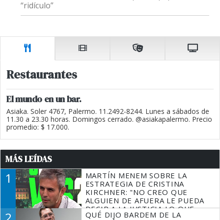
“ridículo”
Restaurantes
El mundo en un bar.
Asiaka. Soler 4767, Palermo. 11.2492-8244. Lunes a sábados de
11.30 a 23.30 horas. Domingos cerrado. @asiakapalermo. Precio
promedio: $ 17.000.
MÁS LEÍDAS
1
MARTÍN MENEM SOBRE LA
ESTRATEGIA DE CRISTINA
KIRCHNER: "NO CREO QUE
ALGUIEN DE AFUERA LE PUEDA
DECIR A LA JUSTICIA LO QUE
2
QUÉ DIJO BARDEM DE LA
TIENE QUE HACER"