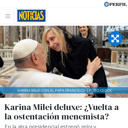
KARINA MILEI CON EL PAPA FRANCISCO | FOTO:CEDOC
Karina Milei deluxe: ¿Vuelta a
la ostentación menemista?
En la gira presidencial estrenó reloj y