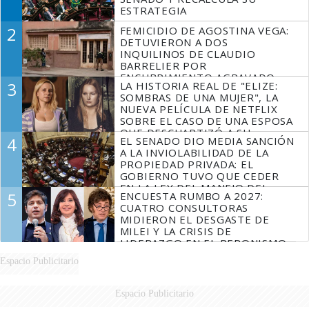
ESTRATEGIA
2
FEMICIDIO DE AGOSTINA VEGA:
DETUVIERON A DOS
INQUILINOS DE CLAUDIO
BARRELIER POR
ENCUBRIMIENTO AGRAVADO
3
LA HISTORIA REAL DE "ELIZE:
SOMBRAS DE UNA MUJER", LA
NUEVA PELÍCULA DE NETFLIX
SOBRE EL CASO DE UNA ESPOSA
QUE DESCUARTIZÓ A SU
4
EL SENADO DIO MEDIA SANCIÓN
MARIDO
A LA INVIOLABILIDAD DE LA
PROPIEDAD PRIVADA: EL
GOBIERNO TUVO QUE CEDER
EN LA LEY DEL MANEJO DEL
5
ENCUESTA RUMBO A 2027:
FUEGO
CUATRO CONSULTORAS
MIDIERON EL DESGASTE DE
MILEI Y LA CRISIS DE
LIDERAZGO EN EL PERONISMO
Espacio Publicitario
Espacio Publicitario