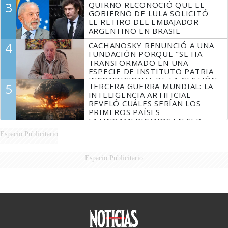
3
QUIRNO RECONOCIÓ QUE EL
GOBIERNO DE LULA SOLICITÓ
EL RETIRO DEL EMBAJADOR
ARGENTINO EN BRASIL
4
CACHANOSKY RENUNCIÓ A UNA
FUNDACIÓN PORQUE "SE HA
TRANSFORMADO EN UNA
ESPECIE DE INSTITUTO PATRIA
INCONDICIONAL DE LA GESTIÓN
5
TERCERA GUERRA MUNDIAL: LA
DE MILEI"
INTELIGENCIA ARTIFICIAL
REVELÓ CUÁLES SERÍAN LOS
PRIMEROS PAÍSES
LATINOAMERICANOS EN SER
DERROTADOS
Espacio Publicitario
Espacio Publicitario