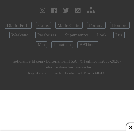
Diario Perfil
Caras
Marie Claire
Fortuna
Hombre
Weekend
Parabrisas
Supercampo
Look
Luz
Mía
Lunateen
BATimes
noticias.perfil.com - Editorial Perfil S.A.
| © Perfil.com 2006-2026 -
Todos los derechos reservados
Registro de Propiedad Intelectual: Nro. 5346433