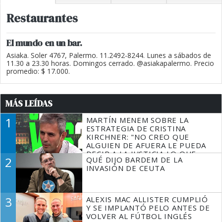
Restaurantes
El mundo en un bar.
Asiaka. Soler 4767, Palermo. 11.2492-8244. Lunes a sábados de
11.30 a 23.30 horas. Domingos cerrado. @asiakapalermo. Precio
promedio: $ 17.000.
MÁS LEÍDAS
1
MARTÍN MENEM SOBRE LA
ESTRATEGIA DE CRISTINA
KIRCHNER: "NO CREO QUE
ALGUIEN DE AFUERA LE PUEDA
DECIR A LA JUSTICIA LO QUE
2
QUÉ DIJO BARDEM DE LA
TIENE QUE HACER"
INVASIÓN DE CEUTA
3
ALEXIS MAC ALLISTER CUMPLIÓ
Y SE IMPLANTÓ PELO ANTES DE
VOLVER AL FÚTBOL INGLÉS