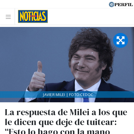
JAVIER MILEI | FOTO:CEDOC
La respuesta de Milei a los que
le dicen que deje de tuitear:
“Esto lo hago con la mano