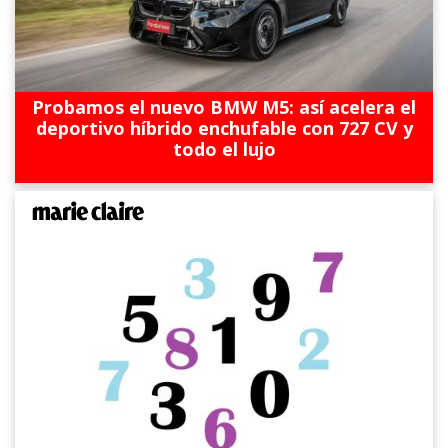
Probamos el nuevo BMW M5: así acelera el
deportivo híbrido enchufable con 727 CV y
todo el lujo