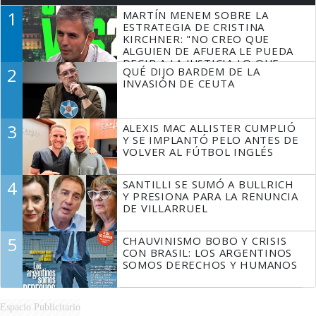
1
MARTÍN MENEM SOBRE LA
ESTRATEGIA DE CRISTINA
KIRCHNER: "NO CREO QUE
ALGUIEN DE AFUERA LE PUEDA
DECIR A LA JUSTICIA LO QUE
2
QUÉ DIJO BARDEM DE LA
TIENE QUE HACER"
INVASIÓN DE CEUTA
3
ALEXIS MAC ALLISTER CUMPLIÓ
Y SE IMPLANTÓ PELO ANTES DE
VOLVER AL FÚTBOL INGLÉS
4
SANTILLI SE SUMÓ A BULLRICH
Y PRESIONA PARA LA RENUNCIA
DE VILLARRUEL
5
CHAUVINISMO BOBO Y CRISIS
CON BRASIL: LOS ARGENTINOS
SOMOS DERECHOS Y HUMANOS
Espacio Publicitario