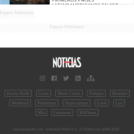
LATINOAMERICANOS EN SER
DERROTADOS
Espacio Publicitario
Espacio Publicitario
Diario Perfil
Caras
Marie Claire
Fortuna
Hombre
Weekend
Parabrisas
Supercampo
Look
Luz
Mía
Lunateen
BATimes
noticias.perfil.com - Editorial Perfil S.A.
| © Perfil.com 2006-2026 -