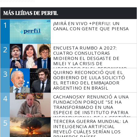
MÁS LEÍDAS DE PERFIL
1
¡MIRÁ EN VIVO +PERFIL!: UN
CANAL CON GENTE QUE PIENSA
2
ENCUESTA RUMBO A 2027:
CUATRO CONSULTORAS
MIDIERON EL DESGASTE DE
MILEI Y LA CRISIS DE
LIDERAZGO EN EL PERONISMO
3
QUIRNO RECONOCIÓ QUE EL
GOBIERNO DE LULA SOLICITÓ
EL RETIRO DEL EMBAJADOR
ARGENTINO EN BRASIL
4
CACHANOSKY RENUNCIÓ A UNA
FUNDACIÓN PORQUE "SE HA
TRANSFORMADO EN UNA
ESPECIE DE INSTITUTO PATRIA
INCONDICIONAL DE LA GESTIÓN
5
TERCERA GUERRA MUNDIAL: LA
DE MILEI"
INTELIGENCIA ARTIFICIAL
REVELÓ CUÁLES SERÍAN LOS
PRIMEROS PAÍSES