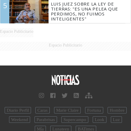
5
LUIS JUEZ SOBRE LA LEY DE
TIERRAS: "ES UNA PELEA QUE
PERDIMOS, NO FUIMOS
INTELIGENTES"
Espacio Publicitario
Espacio Publicitario
Diario Perfil
Caras
Marie Claire
Fortuna
Hombre
Weekend
Parabrisas
Supercampo
Look
Luz
Mía
Lunateen
BATimes