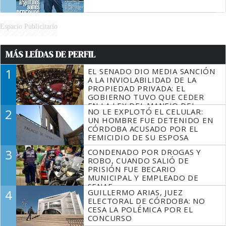
Espacio Publicitario
MÁS LEÍDAS DE PERFIL
1
EL SENADO DIO MEDIA SANCIÓN
A LA INVIOLABILIDAD DE LA
PROPIEDAD PRIVADA: EL
GOBIERNO TUVO QUE CEDER
EN LA LEY DEL MANEJO DEL
2
NO LE EXPLOTÓ EL CELULAR:
FUEGO
UN HOMBRE FUE DETENIDO EN
CÓRDOBA ACUSADO POR EL
FEMICIDIO DE SU ESPOSA
3
CONDENADO POR DROGAS Y
ROBO, CUANDO SALIÓ DE
PRISIÓN FUE BECARIO
MUNICIPAL Y EMPLEADO DE
SENAF
4
GUILLERMO ARIAS, JUEZ
ELECTORAL DE CÓRDOBA: NO
CESA LA POLÉMICA POR EL
CONCURSO