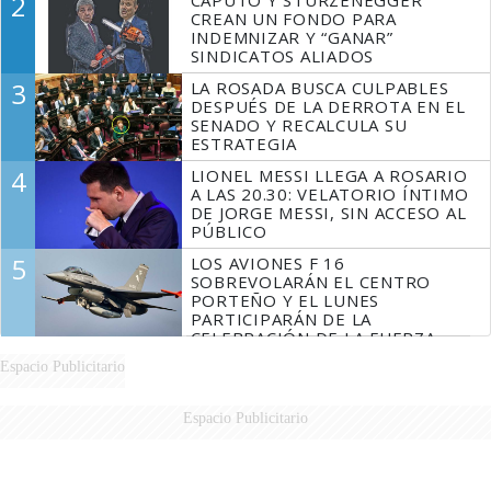
2
CAPUTO Y STURZENEGGER
CREAN UN FONDO PARA
INDEMNIZAR Y “GANAR”
SINDICATOS ALIADOS
3
LA ROSADA BUSCA CULPABLES
DESPUÉS DE LA DERROTA EN EL
SENADO Y RECALCULA SU
ESTRATEGIA
4
LIONEL MESSI LLEGA A ROSARIO
A LAS 20.30: VELATORIO ÍNTIMO
DE JORGE MESSI, SIN ACCESO AL
PÚBLICO
5
LOS AVIONES F 16
SOBREVOLARÁN EL CENTRO
PORTEÑO Y EL LUNES
PARTICIPARÁN DE LA
CELEBRACIÓN DE LA FUERZA
AÉREA
Espacio Publicitario
Espacio Publicitario