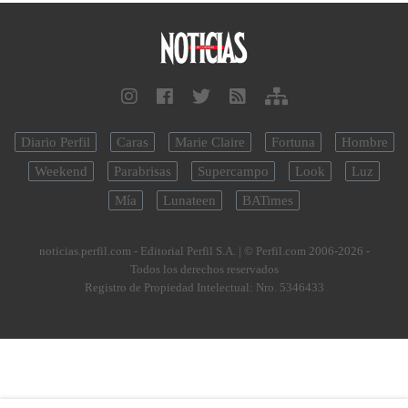
Diario Perfil
Caras
Marie Claire
Fortuna
Hombre
Weekend
Parabrisas
Supercampo
Look
Luz
Mía
Lunateen
BATimes
noticias.perfil.com - Editorial Perfil S.A.
| © Perfil.com 2006-2026 -
Todos los derechos reservados
Registro de Propiedad Intelectual: Nro. 5346433