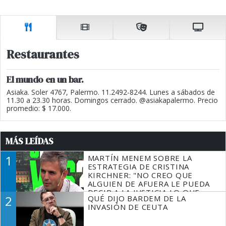
Restaurantes
El mundo en un bar.
Asiaka. Soler 4767, Palermo. 11.2492-8244. Lunes a sábados de
11.30 a 23.30 horas. Domingos cerrado. @asiakapalermo. Precio
promedio: $ 17.000.
MÁS LEÍDAS
1
MARTÍN MENEM SOBRE LA
ESTRATEGIA DE CRISTINA
KIRCHNER: "NO CREO QUE
ALGUIEN DE AFUERA LE PUEDA
DECIR A LA JUSTICIA LO QUE
2
QUÉ DIJO BARDEM DE LA
TIENE QUE HACER"
INVASIÓN DE CEUTA