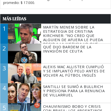
promedio: $ 17.000.
MÁS LEÍDAS
1
MARTÍN MENEM SOBRE LA
ESTRATEGIA DE CRISTINA
KIRCHNER: "NO CREO QUE
ALGUIEN DE AFUERA LE PUEDA
DECIR A LA JUSTICIA LO QUE
2
QUÉ DIJO BARDEM DE LA
TIENE QUE HACER"
INVASIÓN DE CEUTA
3
ALEXIS MAC ALLISTER CUMPLIÓ
Y SE IMPLANTÓ PELO ANTES DE
VOLVER AL FÚTBOL INGLÉS
4
SANTILLI SE SUMÓ A BULLRICH
Y PRESIONA PARA LA RENUNCIA
DE VILLARRUEL
5
CHAUVINISMO BOBO Y CRISIS
CON BRASIL: LOS ARGENTINOS