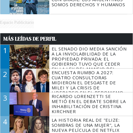
SOMOS DERECHOS Y HUMANOS
Espacio Publicitario
MÁS LEÍDAS DE PERFIL
1
EL SENADO DIO MEDIA SANCIÓN
A LA INVIOLABILIDAD DE LA
PROPIEDAD PRIVADA: EL
GOBIERNO TUVO QUE CEDER
EN LA LEY DEL MANEJO DEL
2
ENCUESTA RUMBO A 2027:
FUEGO
CUATRO CONSULTORAS
MIDIERON EL DESGASTE DE
MILEI Y LA CRISIS DE
LIDERAZGO EN EL PERONISMO
3
RICARDO LORENZETTI SE
METIÓ EN EL DEBATE SOBRE LA
INHABILITACIÓN DE CRISTINA
KIRCHNER
4
LA HISTORIA REAL DE "ELIZE:
SOMBRAS DE UNA MUJER", LA
NUEVA PELÍCULA DE NETFLIX