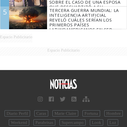
SOBRE EL CASO DE UNA ESPOSA
QUE DESCUARTIZÓ A SU
5
TERCERA GUERRA MUNDIAL: LA
MARIDO
INTELIGENCIA ARTIFICIAL
REVELÓ CUÁLES SERÍAN LOS
PRIMEROS PAÍSES
LATINOAMERICANOS EN SER
DERROTADOS
Espacio Publicitario
Espacio Publicitario
Diario Perfil
Caras
Marie Claire
Fortuna
Hombre
Weekend
Parabrisas
Supercampo
Look
Luz