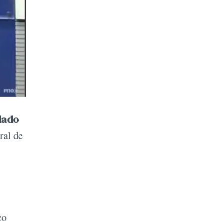
dado
ral de
co