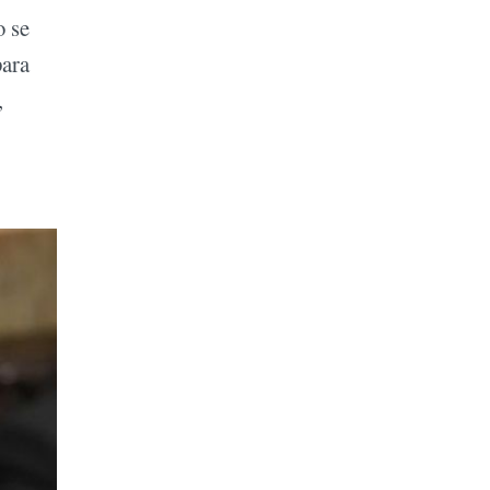
o se
para
,