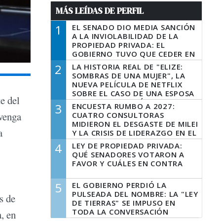
MÁS LEÍDAS DE PERFIL
1
EL SENADO DIO MEDIA SANCIÓN
A LA INVIOLABILIDAD DE LA
PROPIEDAD PRIVADA: EL
GOBIERNO TUVO QUE CEDER EN
LA LEY DEL MANEJO DEL FUEGO
2
LA HISTORIA REAL DE "ELIZE:
SOMBRAS DE UNA MUJER", LA
NUEVA PELÍCULA DE NETFLIX
SOBRE EL CASO DE UNA ESPOSA
e del
QUE DESCUARTIZÓ A SU
3
ENCUESTA RUMBO A 2027:
MARIDO
 venga
CUATRO CONSULTORAS
MIDIERON EL DESGASTE DE MILEI
a
Y LA CRISIS DE LIDERAZGO EN EL
PERONISMO
4
LEY DE PROPIEDAD PRIVADA:
QUÉ SENADORES VOTARON A
FAVOR Y CUÁLES EN CONTRA
5
EL GOBIERNO PERDIÓ LA
PULSEADA DEL NOMBRE: LA "LEY
s de
DE TIERRAS" SE IMPUSO EN
TODA LA CONVERSACIÓN
, en
DIGITAL