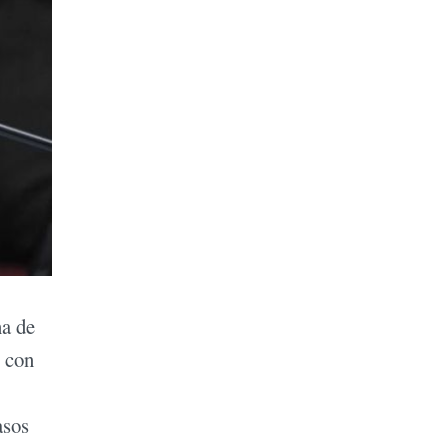
na de
r con
asos