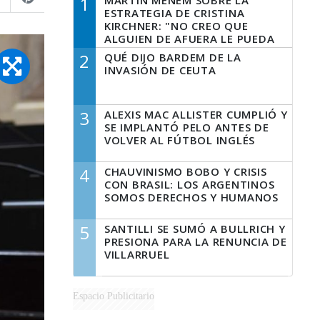
1
MARTÍN MENEM SOBRE LA
ESTRATEGIA DE CRISTINA
KIRCHNER: "NO CREO QUE
ALGUIEN DE AFUERA LE PUEDA
DECIR A LA JUSTICIA LO QUE
2
QUÉ DIJO BARDEM DE LA
TIENE QUE HACER"
INVASIÓN DE CEUTA
3
ALEXIS MAC ALLISTER CUMPLIÓ Y
SE IMPLANTÓ PELO ANTES DE
VOLVER AL FÚTBOL INGLÉS
4
CHAUVINISMO BOBO Y CRISIS
CON BRASIL: LOS ARGENTINOS
SOMOS DERECHOS Y HUMANOS
5
SANTILLI SE SUMÓ A BULLRICH Y
PRESIONA PARA LA RENUNCIA DE
VILLARRUEL
Espacio Publicitario