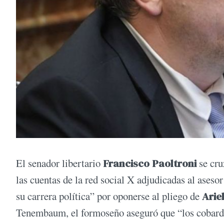
El senador libertario
Francisco Paoltroni
se cru
las cuentas de la red social X adjudicadas al ases
su carrera política” por oponerse al pliego de
Ariel
Tenembaum, el formoseño aseguró que “los cobardes