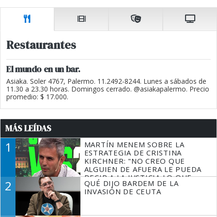
Restaurantes
El mundo en un bar.
Asiaka. Soler 4767, Palermo. 11.2492-8244. Lunes a sábados de
11.30 a 23.30 horas. Domingos cerrado. @asiakapalermo. Precio
promedio: $ 17.000.
MÁS LEÍDAS
1
MARTÍN MENEM SOBRE LA
ESTRATEGIA DE CRISTINA
KIRCHNER: "NO CREO QUE
ALGUIEN DE AFUERA LE PUEDA
DECIR A LA JUSTICIA LO QUE
2
QUÉ DIJO BARDEM DE LA
TIENE QUE HACER"
INVASIÓN DE CEUTA