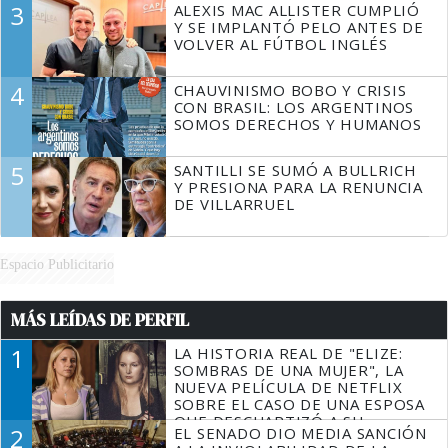
3
ALEXIS MAC ALLISTER CUMPLIÓ
Y SE IMPLANTÓ PELO ANTES DE
VOLVER AL FÚTBOL INGLÉS
4
CHAUVINISMO BOBO Y CRISIS
CON BRASIL: LOS ARGENTINOS
SOMOS DERECHOS Y HUMANOS
5
SANTILLI SE SUMÓ A BULLRICH
Y PRESIONA PARA LA RENUNCIA
DE VILLARRUEL
Espacio Publicitario
MÁS LEÍDAS DE PERFIL
1
LA HISTORIA REAL DE "ELIZE:
SOMBRAS DE UNA MUJER", LA
NUEVA PELÍCULA DE NETFLIX
SOBRE EL CASO DE UNA ESPOSA
QUE DESCUARTIZÓ A SU
2
EL SENADO DIO MEDIA SANCIÓN
MARIDO