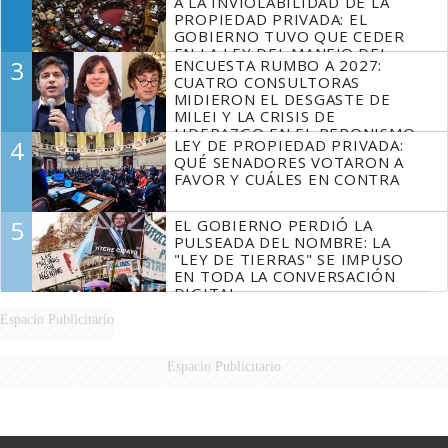
A LA INVIOLABILIDAD DE LA
PROPIEDAD PRIVADA: EL
GOBIERNO TUVO QUE CEDER
EN LA LEY DEL MANEJO DEL
3
ENCUESTA RUMBO A 2027:
FUEGO
CUATRO CONSULTORAS
MIDIERON EL DESGASTE DE
MILEI Y LA CRISIS DE
LIDERAZGO EN EL PERONISMO
4
LEY DE PROPIEDAD PRIVADA:
QUÉ SENADORES VOTARON A
FAVOR Y CUÁLES EN CONTRA
5
EL GOBIERNO PERDIÓ LA
PULSEADA DEL NOMBRE: LA
"LEY DE TIERRAS" SE IMPUSO
EN TODA LA CONVERSACIÓN
DIGITAL
Espacio Publicitario
Espacio Publicitario