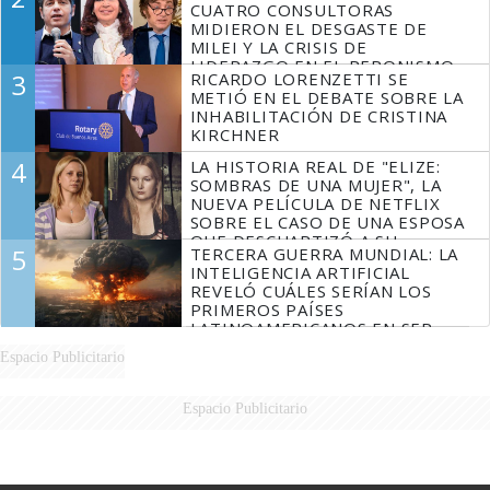
CUATRO CONSULTORAS
MIDIERON EL DESGASTE DE
MILEI Y LA CRISIS DE
LIDERAZGO EN EL PERONISMO
3
RICARDO LORENZETTI SE
METIÓ EN EL DEBATE SOBRE LA
INHABILITACIÓN DE CRISTINA
KIRCHNER
4
LA HISTORIA REAL DE "ELIZE:
SOMBRAS DE UNA MUJER", LA
NUEVA PELÍCULA DE NETFLIX
SOBRE EL CASO DE UNA ESPOSA
QUE DESCUARTIZÓ A SU
5
TERCERA GUERRA MUNDIAL: LA
MARIDO
INTELIGENCIA ARTIFICIAL
REVELÓ CUÁLES SERÍAN LOS
PRIMEROS PAÍSES
LATINOAMERICANOS EN SER
DERROTADOS
Espacio Publicitario
Espacio Publicitario