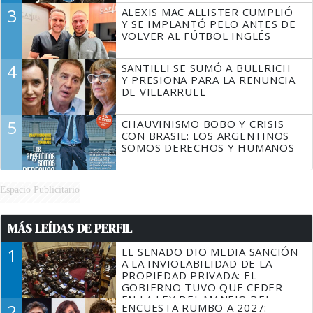
3
ALEXIS MAC ALLISTER CUMPLIÓ
Y SE IMPLANTÓ PELO ANTES DE
VOLVER AL FÚTBOL INGLÉS
4
SANTILLI SE SUMÓ A BULLRICH
Y PRESIONA PARA LA RENUNCIA
DE VILLARRUEL
5
CHAUVINISMO BOBO Y CRISIS
CON BRASIL: LOS ARGENTINOS
SOMOS DERECHOS Y HUMANOS
Espacio Publicitario
MÁS LEÍDAS DE PERFIL
1
EL SENADO DIO MEDIA SANCIÓN
A LA INVIOLABILIDAD DE LA
PROPIEDAD PRIVADA: EL
GOBIERNO TUVO QUE CEDER
EN LA LEY DEL MANEJO DEL
2
ENCUESTA RUMBO A 2027:
FUEGO