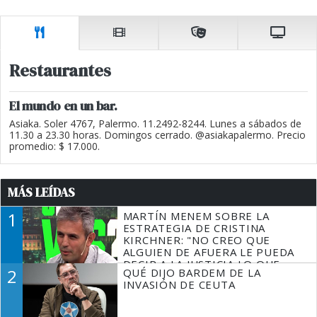
Restaurantes
El mundo en un bar.
Asiaka. Soler 4767, Palermo. 11.2492-8244. Lunes a sábados de
11.30 a 23.30 horas. Domingos cerrado. @asiakapalermo. Precio
promedio: $ 17.000.
MÁS LEÍDAS
1
MARTÍN MENEM SOBRE LA
ESTRATEGIA DE CRISTINA
KIRCHNER: "NO CREO QUE
ALGUIEN DE AFUERA LE PUEDA
DECIR A LA JUSTICIA LO QUE
2
QUÉ DIJO BARDEM DE LA
TIENE QUE HACER"
INVASIÓN DE CEUTA