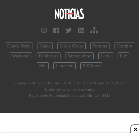
Diario Perfil
Caras
Marie Claire
Fortuna
Hombre
Weekend
Parabrisas
Supercampo
Look
Luz
Mía
Lunateen
BATimes
noticias.perfil.com - Editorial Perfil S.A.
| © Perfil.com 2006-2026 -
Todos los derechos reservados
Registro de Propiedad Intelectual: Nro. 5346433