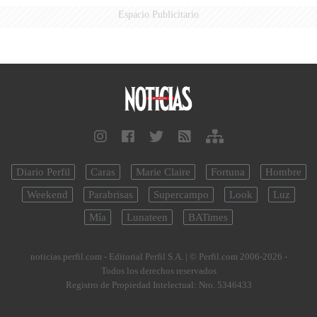
Espacio Publicitario
Diario Perfil
Caras
Marie Claire
Fortuna
Hombre
Weekend
Parabrisas
Supercampo
Look
Luz
Mía
Lunateen
BATimes
noticias.perfil.com - Editorial Perfil S.A.
| © Perfil.com 2006-2026 -
Todos los derechos reservados
Registro de Propiedad Intelectual: Nro. 5346433