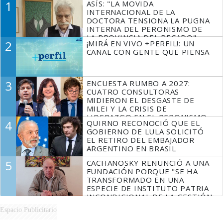
1
ASÍS: "LA MOVIDA
INTERNACIONAL DE LA
DOCTORA TENSIONA LA PUGNA
INTERNA DEL PERONISMO DE
LA PROVINCIA DEL PECADO"
2
¡MIRÁ EN VIVO +PERFIL!: UN
CANAL CON GENTE QUE PIENSA
3
ENCUESTA RUMBO A 2027:
CUATRO CONSULTORAS
MIDIERON EL DESGASTE DE
MILEI Y LA CRISIS DE
LIDERAZGO EN EL PERONISMO
4
QUIRNO RECONOCIÓ QUE EL
GOBIERNO DE LULA SOLICITÓ
EL RETIRO DEL EMBAJADOR
ARGENTINO EN BRASIL
5
CACHANOSKY RENUNCIÓ A UNA
FUNDACIÓN PORQUE "SE HA
TRANSFORMADO EN UNA
ESPECIE DE INSTITUTO PATRIA
INCONDICIONAL DE LA GESTIÓN
DE MILEI"
Espacio Publicitario