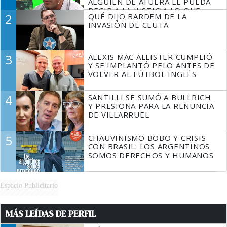
ALGUIEN DE AFUERA LE PUEDA
DECIR A LA JUSTICIA LO QUE
2
QUÉ DIJO BARDEM DE LA
TIENE QUE HACER"
INVASIÓN DE CEUTA
3
ALEXIS MAC ALLISTER CUMPLIÓ
Y SE IMPLANTÓ PELO ANTES DE
VOLVER AL FÚTBOL INGLÉS
4
SANTILLI SE SUMÓ A BULLRICH
Y PRESIONA PARA LA RENUNCIA
DE VILLARRUEL
5
CHAUVINISMO BOBO Y CRISIS
CON BRASIL: LOS ARGENTINOS
SOMOS DERECHOS Y HUMANOS
Espacio Publicitario
MÁS LEÍDAS DE PERFIL