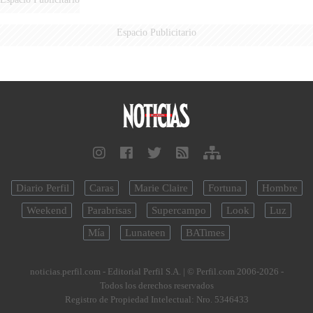
Espacio Publicitario
Diario Perfil
Caras
Marie Claire
Fortuna
Hombre
Weekend
Parabrisas
Supercampo
Look
Luz
Mía
Lunateen
BATimes
noticias.perfil.com - Editorial Perfil S.A.
| © Perfil.com 2006-2026 -
Todos los derechos reservados
Registro de Propiedad Intelectual: Nro. 5346433