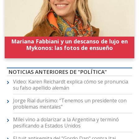
Mariana Fabbiani y un descanso de lujo en
Mykonos: las fotos de ensueño
NOTICIAS ANTERIORES DE "POLÍTICA"
Video: Karen Reichardt explica cómo se pronuncia
su falso apellido alemán
Jorge Rial durísimo: “Tenemos un presidente con
problemas mentales”
Milei vino a dolarizar a la Argentina y terminó
pesificando a Estados Unidos
El tuit antisemita del "Gordo Dan" contra Itai