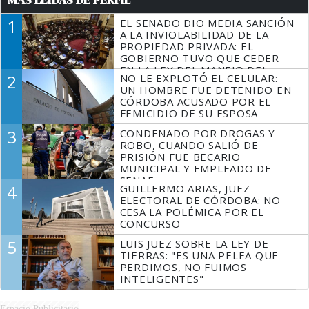
1
EL SENADO DIO MEDIA SANCIÓN
A LA INVIOLABILIDAD DE LA
PROPIEDAD PRIVADA: EL
GOBIERNO TUVO QUE CEDER
EN LA LEY DEL MANEJO DEL
2
NO LE EXPLOTÓ EL CELULAR:
FUEGO
UN HOMBRE FUE DETENIDO EN
CÓRDOBA ACUSADO POR EL
FEMICIDIO DE SU ESPOSA
3
CONDENADO POR DROGAS Y
ROBO, CUANDO SALIÓ DE
PRISIÓN FUE BECARIO
MUNICIPAL Y EMPLEADO DE
SENAF
4
GUILLERMO ARIAS, JUEZ
ELECTORAL DE CÓRDOBA: NO
CESA LA POLÉMICA POR EL
CONCURSO
5
LUIS JUEZ SOBRE LA LEY DE
TIERRAS: "ES UNA PELEA QUE
PERDIMOS, NO FUIMOS
INTELIGENTES"
Espacio Publicitario