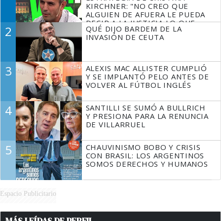
KIRCHNER: "NO CREO QUE
ALGUIEN DE AFUERA LE PUEDA
DECIR A LA JUSTICIA LO QUE
2
QUÉ DIJO BARDEM DE LA
TIENE QUE HACER"
INVASIÓN DE CEUTA
3
ALEXIS MAC ALLISTER CUMPLIÓ
Y SE IMPLANTÓ PELO ANTES DE
VOLVER AL FÚTBOL INGLÉS
4
SANTILLI SE SUMÓ A BULLRICH
Y PRESIONA PARA LA RENUNCIA
DE VILLARRUEL
5
CHAUVINISMO BOBO Y CRISIS
CON BRASIL: LOS ARGENTINOS
SOMOS DERECHOS Y HUMANOS
Espacio Publicitario
MÁS LEÍDAS DE PERFIL