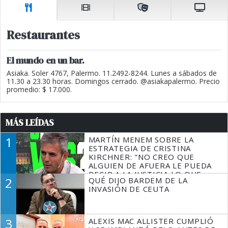
Restaurantes
El mundo en un bar.
Asiaka. Soler 4767, Palermo. 11.2492-8244. Lunes a sábados de
11.30 a 23.30 horas. Domingos cerrado. @asiakapalermo. Precio
promedio: $ 17.000.
MÁS LEÍDAS
1
MARTÍN MENEM SOBRE LA
ESTRATEGIA DE CRISTINA
KIRCHNER: "NO CREO QUE
ALGUIEN DE AFUERA LE PUEDA
DECIR A LA JUSTICIA LO QUE
2
QUÉ DIJO BARDEM DE LA
TIENE QUE HACER"
INVASIÓN DE CEUTA
3
ALEXIS MAC ALLISTER CUMPLIÓ