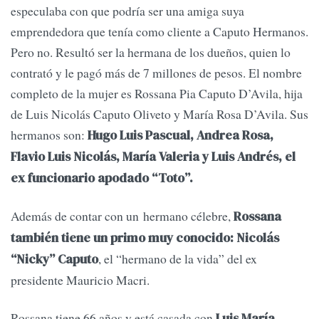
especulaba con que podría ser una amiga su­ya
emprendedora que tenía como cliente a Caputo Hermanos.
Pero no. Resultó ser la hermana de los dueños, quien lo
contrató y le pagó más de 7 millones de pesos. El nom­bre
completo de la mujer es Rossana Pia Caputo D’Avila, hija
de Luis Ni­colás Caputo Oliveto y María Rosa D’Avila. Sus
hermanos son:
Hugo Luis Pascual, Andrea Rosa,
Flavio Luis Nicolás, María Valeria y Luis Andrés, el
ex funcionario apodado “Toto”.
Además de contar con un hermano célebre,
Rossana
también tiene un primo muy conocido: Ni­colás
, el “hermano de la vida” del ex
“Nicky” Caputo
presidente Mau­ricio Macri.
Rossana tiene 66 años y está casa­da con
Luis María