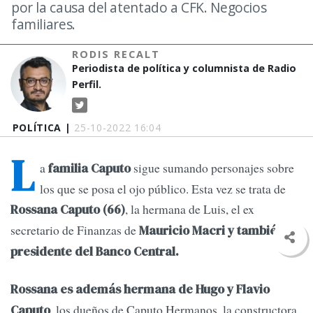
por la causa del atentado a CFK. Negocios
familiares.
RODIS RECALT
Periodista de política y columnista de Radio
Perfil.
POLÍTICA |
25-10-2022 16:04
L
a
sigue sumando personajes sobre
familia Caputo
los que se posa el ojo público. Esta vez se trata de
, la hermana de Luis, el ex
Rossana Caputo (66)
secretario de Finanzas de
Mauricio Macri y también ex
presi­dente del Banco Central.
Rossana es además hermana de Hugo y Flavio
, los dueños de Caputo Hermanos, la construc­tora
Caputo