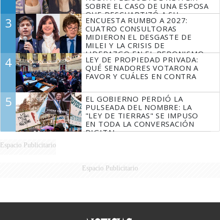
SOBRE EL CASO DE UNA ESPOSA
QUE DESCUARTIZÓ A SU
3
ENCUESTA RUMBO A 2027:
MARIDO
CUATRO CONSULTORAS
MIDIERON EL DESGASTE DE
MILEI Y LA CRISIS DE
LIDERAZGO EN EL PERONISMO
4
LEY DE PROPIEDAD PRIVADA:
QUÉ SENADORES VOTARON A
FAVOR Y CUÁLES EN CONTRA
5
EL GOBIERNO PERDIÓ LA
PULSEADA DEL NOMBRE: LA
"LEY DE TIERRAS" SE IMPUSO
EN TODA LA CONVERSACIÓN
DIGITAL
Espacio Publicitario
Espacio Publicitario