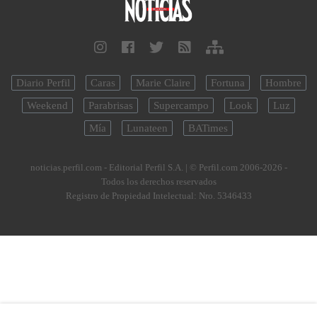
Diario Perfil
Caras
Marie Claire
Fortuna
Hombre
Weekend
Parabrisas
Supercampo
Look
Luz
Mía
Lunateen
BATimes
noticias.perfil.com - Editorial Perfil S.A.
| © Perfil.com 2006-2026 -
Todos los derechos reservados
Registro de Propiedad Intelectual: Nro. 5346433