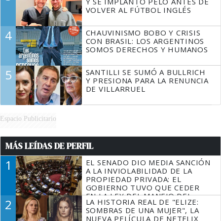
Y SE IMPLANTÓ PELO ANTES DE
VOLVER AL FÚTBOL INGLÉS
4
CHAUVINISMO BOBO Y CRISIS
CON BRASIL: LOS ARGENTINOS
SOMOS DERECHOS Y HUMANOS
5
SANTILLI SE SUMÓ A BULLRICH
Y PRESIONA PARA LA RENUNCIA
DE VILLARRUEL
Espacio Publicitario
MÁS LEÍDAS DE PERFIL
1
EL SENADO DIO MEDIA SANCIÓN
A LA INVIOLABILIDAD DE LA
PROPIEDAD PRIVADA: EL
GOBIERNO TUVO QUE CEDER
EN LA LEY DEL MANEJO DEL
2
LA HISTORIA REAL DE "ELIZE:
FUEGO
SOMBRAS DE UNA MUJER", LA
NUEVA PELÍCULA DE NETFLIX