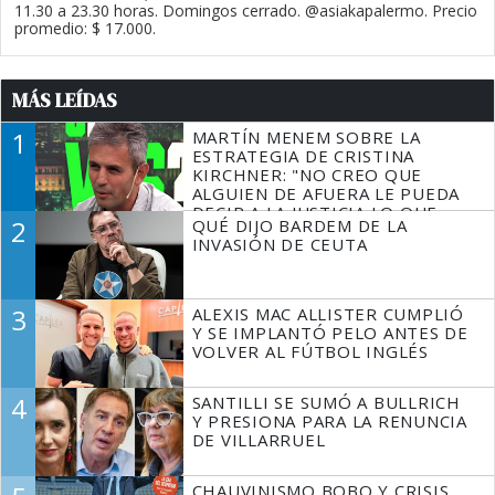
11.30 a 23.30 horas. Domingos cerrado. @asiakapalermo. Precio
promedio: $ 17.000.
MÁS LEÍDAS
1
MARTÍN MENEM SOBRE LA
ESTRATEGIA DE CRISTINA
KIRCHNER: "NO CREO QUE
ALGUIEN DE AFUERA LE PUEDA
DECIR A LA JUSTICIA LO QUE
2
QUÉ DIJO BARDEM DE LA
TIENE QUE HACER"
INVASIÓN DE CEUTA
3
ALEXIS MAC ALLISTER CUMPLIÓ
Y SE IMPLANTÓ PELO ANTES DE
VOLVER AL FÚTBOL INGLÉS
4
SANTILLI SE SUMÓ A BULLRICH
Y PRESIONA PARA LA RENUNCIA
DE VILLARRUEL
CHAUVINISMO BOBO Y CRISIS