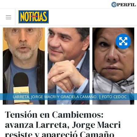
LARRETA, JORGE MACRI Y GRACIELA CAMAÑO. | FOTO:CEDOC
Tensión en Cambiemos:
avanza Larreta, Jorge Macri
resiste y apareció Camaño