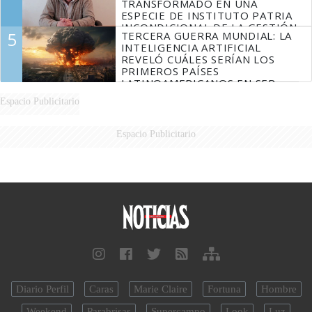
TRANSFORMADO EN UNA
ESPECIE DE INSTITUTO PATRIA
INCONDICIONAL DE LA GESTIÓN
5
TERCERA GUERRA MUNDIAL: LA
DE MILEI"
INTELIGENCIA ARTIFICIAL
REVELÓ CUÁLES SERÍAN LOS
PRIMEROS PAÍSES
LATINOAMERICANOS EN SER
DERROTADOS
Espacio Publicitario
Espacio Publicitario
Diario Perfil
Caras
Marie Claire
Fortuna
Hombre
Weekend
Parabrisas
Supercampo
Look
Luz