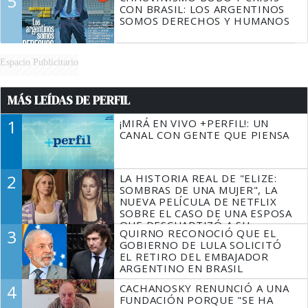
5
CON BRASIL: LOS ARGENTINOS
SOMOS DERECHOS Y HUMANOS
Espacio Publicitario
MÁS LEÍDAS DE PERFIL
1
¡MIRÁ EN VIVO +PERFIL!: UN
CANAL CON GENTE QUE PIENSA
2
LA HISTORIA REAL DE "ELIZE:
SOMBRAS DE UNA MUJER", LA
NUEVA PELÍCULA DE NETFLIX
SOBRE EL CASO DE UNA ESPOSA
QUE DESCUARTIZÓ A SU
3
QUIRNO RECONOCIÓ QUE EL
MARIDO
GOBIERNO DE LULA SOLICITÓ
EL RETIRO DEL EMBAJADOR
ARGENTINO EN BRASIL
4
CACHANOSKY RENUNCIÓ A UNA
FUNDACIÓN PORQUE "SE HA