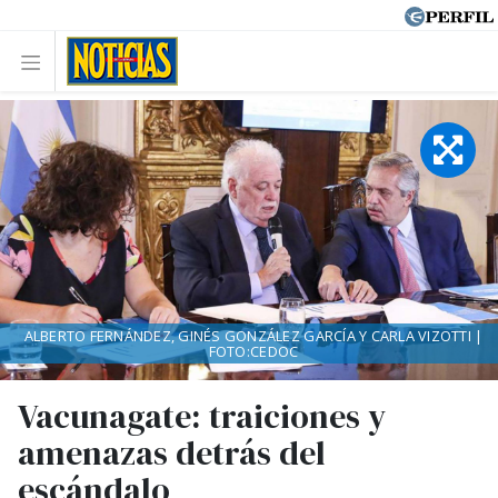
ALBERTO FERNÁNDEZ, GINÉS GONZÁLEZ GARCÍA Y CARLA VIZOTTI |
FOTO:CEDOC
Vacunagate: traiciones y
amenazas detrás del
escándalo