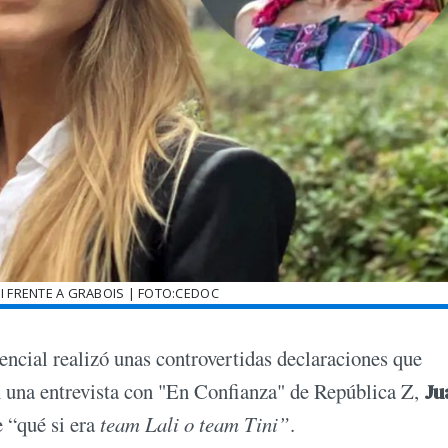
NI FRENTE A GRABOIS | FOTO:CEDOC
dencial realizó unas controvertidas declaraciones que
n una entrevista con "En Confianza" de República Z,
Ju
 “qué si era
team Lali o team Tini”
.