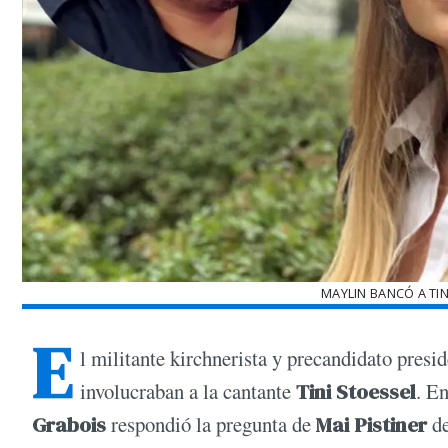
MAYLIN BANCÓ A TI
E
l militante kirchnerista y precandidato presi
involucraban a la cantante
Tini Stoessel
. E
Grabois
respondió la pregunta de
Mai Pistiner
de