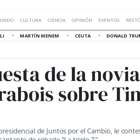
UNDO
CULTURA
CIENCIA
OPINIÓN
EVENTOS
REST
LLI
MARTÍN MENEM
CEUTA
DONALD TRU
uesta de la novia
rabois sobre Tin
presidencial de Juntos por el Cambio, le conte
cantante de robarle "La triple T".