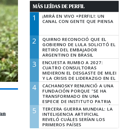
MÁS LEÍDAS DE PERFIL
1
¡MIRÁ EN VIVO +PERFIL!: UN
CANAL CON GENTE QUE PIENSA
2
QUIRNO RECONOCIÓ QUE EL
GOBIERNO DE LULA SOLICITÓ EL
RETIRO DEL EMBAJADOR
ARGENTINO EN BRASIL
3
ENCUESTA RUMBO A 2027:
CUATRO CONSULTORAS
MIDIERON EL DESGASTE DE MILEI
Y LA CRISIS DE LIDERAZGO EN EL
PERONISMO
4
CACHANOSKY RENUNCIÓ A UNA
FUNDACIÓN PORQUE "SE HA
TRANSFORMADO EN UNA
ESPECIE DE INSTITUTO PATRIA
INCONDICIONAL DE LA GESTIÓN
5
TERCERA GUERRA MUNDIAL: LA
DE MILEI"
an
INTELIGENCIA ARTIFICIAL
REVELÓ CUÁLES SERÍAN LOS
PRIMEROS PAÍSES
LATINOAMERICANOS EN SER