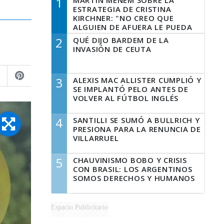
1
MARTÍN MENEM SOBRE LA
ESTRATEGIA DE CRISTINA
KIRCHNER: "NO CREO QUE
ALGUIEN DE AFUERA LE PUEDA
DECIR A LA JUSTICIA LO QUE
2
QUÉ DIJO BARDEM DE LA
TIENE QUE HACER"
INVASIÓN DE CEUTA
3
ALEXIS MAC ALLISTER CUMPLIÓ Y
SE IMPLANTÓ PELO ANTES DE
VOLVER AL FÚTBOL INGLÉS
4
SANTILLI SE SUMÓ A BULLRICH Y
PRESIONA PARA LA RENUNCIA DE
VILLARRUEL
5
CHAUVINISMO BOBO Y CRISIS
CON BRASIL: LOS ARGENTINOS
SOMOS DERECHOS Y HUMANOS
Espacio Publicitario