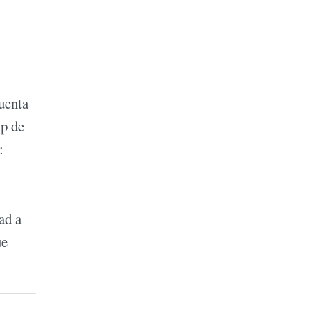
cuenta
ip de
:
ad a
ue