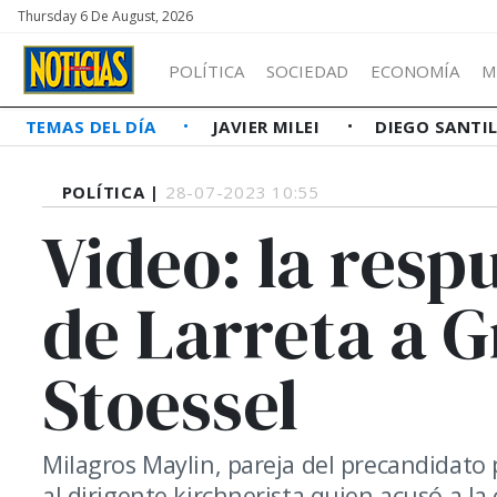
Thursday 6 De August, 2026
POLÍTICA
SOCIEDAD
ECONOMÍA
M
TEMAS DEL DÍA
JAVIER MILEI
DIEGO SANTI
POLÍTICA |
28-07-2023 10:55
Video: la resp
de Larreta a G
Stoessel
Milagros Maylin, pareja del precandidato 
al dirigente kirchnerista quien acusó a la 