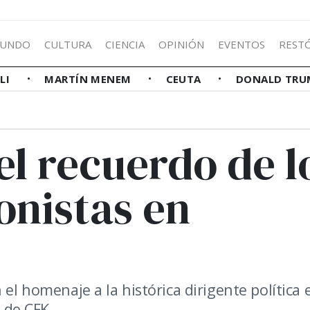
UNDO
CULTURA
CIENCIA
OPINIÓN
EVENTOS
REST
LLI
MARTÍN MENEM
CEUTA
DONALD TRU
el recuerdo de l
onistas en
 el homenaje a la histórica dirigente política 
o de CFK.