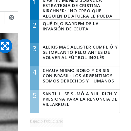
1
MARTÍN MENEM SOBRE LA
ESTRATEGIA DE CRISTINA
KIRCHNER: "NO CREO QUE
ALGUIEN DE AFUERA LE PUEDA
DECIR A LA JUSTICIA LO QUE
2
QUÉ DIJO BARDEM DE LA
TIENE QUE HACER"
INVASIÓN DE CEUTA
3
ALEXIS MAC ALLISTER CUMPLIÓ Y
SE IMPLANTÓ PELO ANTES DE
VOLVER AL FÚTBOL INGLÉS
4
CHAUVINISMO BOBO Y CRISIS
CON BRASIL: LOS ARGENTINOS
SOMOS DERECHOS Y HUMANOS
5
SANTILLI SE SUMÓ A BULLRICH Y
PRESIONA PARA LA RENUNCIA DE
VILLARRUEL
Espacio Publicitario