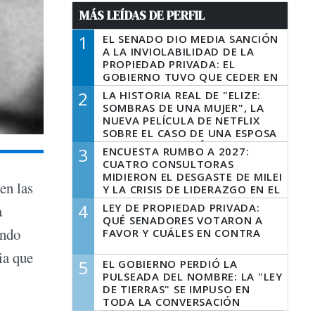
MÁS LEÍDAS DE PERFIL
1
EL SENADO DIO MEDIA SANCIÓN
A LA INVIOLABILIDAD DE LA
PROPIEDAD PRIVADA: EL
GOBIERNO TUVO QUE CEDER EN
LA LEY DEL MANEJO DEL FUEGO
2
LA HISTORIA REAL DE "ELIZE:
SOMBRAS DE UNA MUJER", LA
NUEVA PELÍCULA DE NETFLIX
SOBRE EL CASO DE UNA ESPOSA
QUE DESCUARTIZÓ A SU
3
ENCUESTA RUMBO A 2027:
MARIDO
CUATRO CONSULTORAS
MIDIERON EL DESGASTE DE MILEI
en las
Y LA CRISIS DE LIDERAZGO EN EL
PERONISMO
4
LEY DE PROPIEDAD PRIVADA:
a
QUÉ SENADORES VOTARON A
ando
FAVOR Y CUÁLES EN CONTRA
ia que
5
EL GOBIERNO PERDIÓ LA
PULSEADA DEL NOMBRE: LA "LEY
DE TIERRAS" SE IMPUSO EN
TODA LA CONVERSACIÓN
DIGITAL