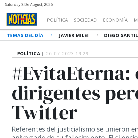
Saturday 8 De August, 2026
POLÍTICA
SOCIEDAD
ECONOMÍA
M
TEMAS DEL DÍA
JAVIER MILEI
DIEGO SANTI
POLÍTICA |
26-07-2023 19:29
#EvitaEterna: 
dirigentes per
Twitter
Referentes del justicialismo se unieron en
aniversario de su fallecimiento. El silenci