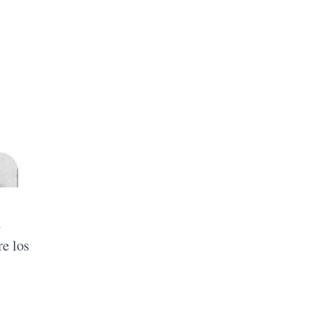
i
re los