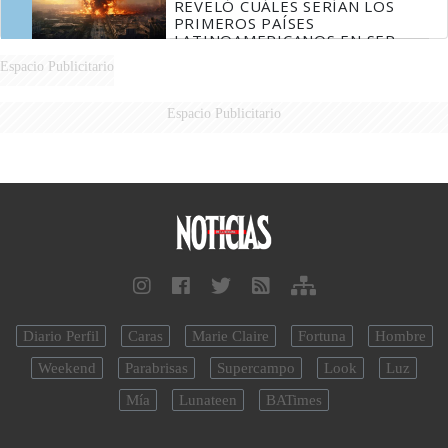
REVELÓ CUÁLES SERÍAN LOS
PRIMEROS PAÍSES
LATINOAMERICANOS EN SER
DERROTADOS
Espacio Publicitario
Espacio Publicitario
Diario Perfil
Caras
Marie Claire
Fortuna
Hombre
Weekend
Parabrisas
Supercampo
Look
Luz
Mía
Lunateen
BATimes