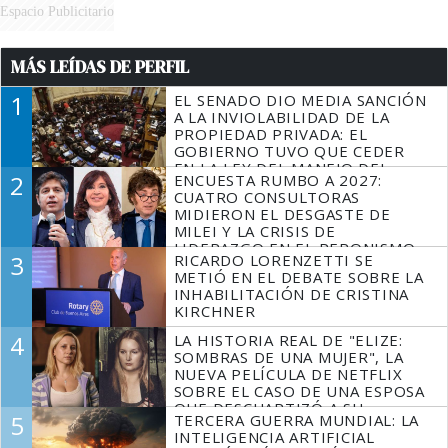
Espacio Publicitario
MÁS LEÍDAS DE PERFIL
1
EL SENADO DIO MEDIA SANCIÓN
A LA INVIOLABILIDAD DE LA
PROPIEDAD PRIVADA: EL
GOBIERNO TUVO QUE CEDER
EN LA LEY DEL MANEJO DEL
2
ENCUESTA RUMBO A 2027:
FUEGO
CUATRO CONSULTORAS
MIDIERON EL DESGASTE DE
MILEI Y LA CRISIS DE
LIDERAZGO EN EL PERONISMO
3
RICARDO LORENZETTI SE
METIÓ EN EL DEBATE SOBRE LA
INHABILITACIÓN DE CRISTINA
KIRCHNER
4
LA HISTORIA REAL DE "ELIZE:
SOMBRAS DE UNA MUJER", LA
NUEVA PELÍCULA DE NETFLIX
SOBRE EL CASO DE UNA ESPOSA
QUE DESCUARTIZÓ A SU
5
TERCERA GUERRA MUNDIAL: LA
MARIDO
INTELIGENCIA ARTIFICIAL