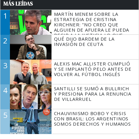
MÁS LEÍDAS
1
MARTÍN MENEM SOBRE LA
ESTRATEGIA DE CRISTINA
KIRCHNER: "NO CREO QUE
ALGUIEN DE AFUERA LE PUEDA
DECIR A LA JUSTICIA LO QUE
2
QUÉ DIJO BARDEM DE LA
TIENE QUE HACER"
INVASIÓN DE CEUTA
3
ALEXIS MAC ALLISTER CUMPLIÓ
Y SE IMPLANTÓ PELO ANTES DE
VOLVER AL FÚTBOL INGLÉS
4
SANTILLI SE SUMÓ A BULLRICH
Y PRESIONA PARA LA RENUNCIA
DE VILLARRUEL
5
CHAUVINISMO BOBO Y CRISIS
CON BRASIL: LOS ARGENTINOS
SOMOS DERECHOS Y HUMANOS