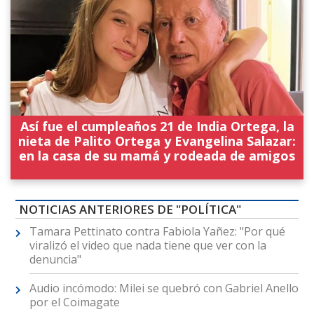
Así fue el cumpleaños 21 de India Ortega, la
nieta de Palito Ortega y Evangelina Salazar:
en la casa de su mamá y rodeada de amigos
NOTICIAS ANTERIORES DE "POLÍTICA"
Tamara Pettinato contra Fabiola Yañez: "Por qué
viralizó el video que nada tiene que ver con la
denuncia"
Audio incómodo: Milei se quebró con Gabriel Anello
por el Coimagate