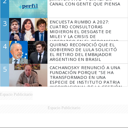
2
CANAL CON GENTE QUE PIENSA
3
ENCUESTA RUMBO A 2027:
CUATRO CONSULTORAS
MIDIERON EL DESGASTE DE
MILEI Y LA CRISIS DE
LIDERAZGO EN EL PERONISMO
4
QUIRNO RECONOCIÓ QUE EL
GOBIERNO DE LULA SOLICITÓ
EL RETIRO DEL EMBAJADOR
ARGENTINO EN BRASIL
5
CACHANOSKY RENUNCIÓ A UNA
FUNDACIÓN PORQUE "SE HA
TRANSFORMADO EN UNA
ESPECIE DE INSTITUTO PATRIA
INCONDICIONAL DE LA GESTIÓN
DE MILEI"
Espacio Publicitario
Espacio Publicitario