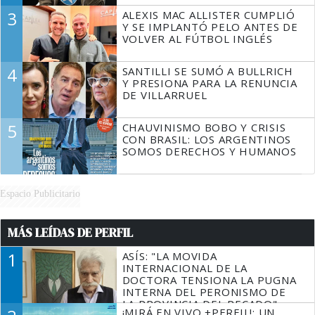
3
ALEXIS MAC ALLISTER CUMPLIÓ
Y SE IMPLANTÓ PELO ANTES DE
VOLVER AL FÚTBOL INGLÉS
4
SANTILLI SE SUMÓ A BULLRICH
Y PRESIONA PARA LA RENUNCIA
DE VILLARRUEL
5
CHAUVINISMO BOBO Y CRISIS
CON BRASIL: LOS ARGENTINOS
SOMOS DERECHOS Y HUMANOS
Espacio Publicitario
MÁS LEÍDAS DE PERFIL
1
ASÍS: "LA MOVIDA
INTERNACIONAL DE LA
DOCTORA TENSIONA LA PUGNA
INTERNA DEL PERONISMO DE
LA PROVINCIA DEL PECADO"
¡MIRÁ EN VIVO +PERFIL!: UN