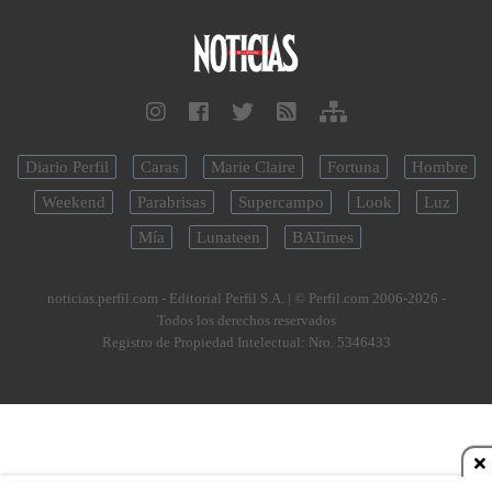
Diario Perfil
Caras
Marie Claire
Fortuna
Hombre
Weekend
Parabrisas
Supercampo
Look
Luz
Mía
Lunateen
BATimes
noticias.perfil.com - Editorial Perfil S.A.
| © Perfil.com 2006-2026 -
Todos los derechos reservados
Registro de Propiedad Intelectual: Nro. 5346433