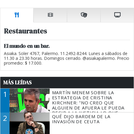
Restaurantes
El mundo en un bar.
Asiaka. Soler 4767, Palermo. 11.2492-8244. Lunes a sábados de
11.30 a 23.30 horas. Domingos cerrado. @asiakapalermo. Precio
promedio: $ 17.000.
MÁS LEÍDAS
1
MARTÍN MENEM SOBRE LA
ESTRATEGIA DE CRISTINA
KIRCHNER: "NO CREO QUE
ALGUIEN DE AFUERA LE PUEDA
DECIR A LA JUSTICIA LO QUE
2
QUÉ DIJO BARDEM DE LA
TIENE QUE HACER"
INVASIÓN DE CEUTA