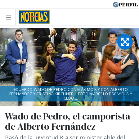
EDUARDO WADO DE PEDRO CON MÁXIMO K Y CON ALBERTO
FERNÁNDEZ Y CRISTINA KIRCHNER | FOTO:MARCELO ESCAYOLA Y
CEDOC.
Wado de Pedro, el camporista
de Alberto Fernández
Pasó de la juventud K a ser ministeriable del