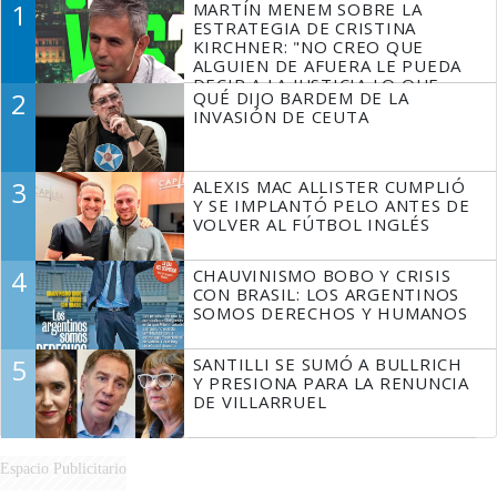
1
MARTÍN MENEM SOBRE LA
ESTRATEGIA DE CRISTINA
KIRCHNER: "NO CREO QUE
ALGUIEN DE AFUERA LE PUEDA
DECIR A LA JUSTICIA LO QUE
2
QUÉ DIJO BARDEM DE LA
TIENE QUE HACER"
INVASIÓN DE CEUTA
3
ALEXIS MAC ALLISTER CUMPLIÓ
Y SE IMPLANTÓ PELO ANTES DE
VOLVER AL FÚTBOL INGLÉS
4
CHAUVINISMO BOBO Y CRISIS
CON BRASIL: LOS ARGENTINOS
SOMOS DERECHOS Y HUMANOS
5
SANTILLI SE SUMÓ A BULLRICH
Y PRESIONA PARA LA RENUNCIA
DE VILLARRUEL
Espacio Publicitario