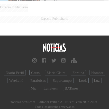
DIGITAL
Espacio Publicitario
Espacio Publicitario
Diario Perfil
Caras
Marie Claire
Fortuna
Hombre
Weekend
Parabrisas
Supercampo
Look
Luz
Mía
Lunateen
BATimes
noticias.perfil.com - Editorial Perfil S.A.
| © Perfil.com 2006-2026 -
Todos los derechos reservados