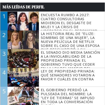
MÁS LEÍDAS DE PERFIL
1
ENCUESTA RUMBO A 2027:
CUATRO CONSULTORAS
MIDIERON EL DESGASTE DE
MILEI Y LA CRISIS DE
LIDERAZGO EN EL PERONISMO
2
LA HISTORIA REAL DE "ELIZE:
SOMBRAS DE UNA MUJER", LA
NUEVA PELÍCULA DE NETFLIX
SOBRE EL CASO DE UNA ESPOSA
QUE DESCUARTIZÓ A SU
3
EL SENADO DIO MEDIA SANCIÓN
MARIDO
A LA INVIOLABILIDAD DE LA
PROPIEDAD PRIVADA: EL
GOBIERNO TUVO QUE CEDER
EN LA LEY DEL MANEJO DEL
4
LEY DE PROPIEDAD PRIVADA:
FUEGO
QUÉ SENADORES VOTARON A
FAVOR Y CUÁLES EN CONTRA
5
EL GOBIERNO PERDIÓ LA
PULSEADA DEL NOMBRE: LA
"LEY DE TIERRAS" SE IMPUSO
EN TODA LA CONVERSACIÓN