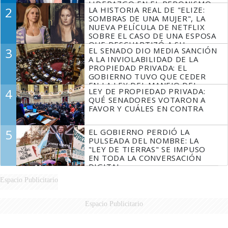
LIDERAZGO EN EL PERONISMO
2
LA HISTORIA REAL DE "ELIZE:
SOMBRAS DE UNA MUJER", LA
NUEVA PELÍCULA DE NETFLIX
SOBRE EL CASO DE UNA ESPOSA
QUE DESCUARTIZÓ A SU
3
EL SENADO DIO MEDIA SANCIÓN
MARIDO
A LA INVIOLABILIDAD DE LA
PROPIEDAD PRIVADA: EL
GOBIERNO TUVO QUE CEDER
EN LA LEY DEL MANEJO DEL
4
LEY DE PROPIEDAD PRIVADA:
FUEGO
QUÉ SENADORES VOTARON A
FAVOR Y CUÁLES EN CONTRA
5
EL GOBIERNO PERDIÓ LA
PULSEADA DEL NOMBRE: LA
"LEY DE TIERRAS" SE IMPUSO
EN TODA LA CONVERSACIÓN
DIGITAL
Espacio Publicitario
Espacio Publicitario