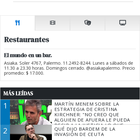
Restaurantes
El mundo en un bar.
Asiaka. Soler 4767, Palermo. 11.2492-8244. Lunes a sábados de
11.30 a 23.30 horas. Domingos cerrado. @asiakapalermo. Precio
promedio: $ 17.000.
MÁS LEÍDAS
1
MARTÍN MENEM SOBRE LA
ESTRATEGIA DE CRISTINA
KIRCHNER: "NO CREO QUE
ALGUIEN DE AFUERA LE PUEDA
DECIR A LA JUSTICIA LO QUE
2
QUÉ DIJO BARDEM DE LA
TIENE QUE HACER"
INVASIÓN DE CEUTA