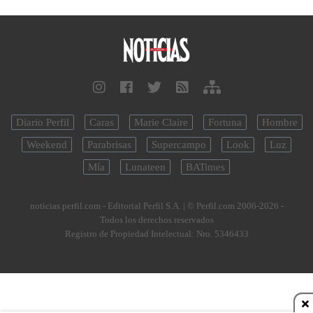
Diario Perfil
Caras
Marie Claire
Fortuna
Hombre
Weekend
Parabrisas
Supercampo
Look
Luz
Mía
Lunateen
BATimes
noticias.perfil.com - Editorial Perfil S.A.
| © Perfil.com 2006-2026 -
Todos los derechos reservados
Registro de Propiedad Intelectual: Nro. 5346433