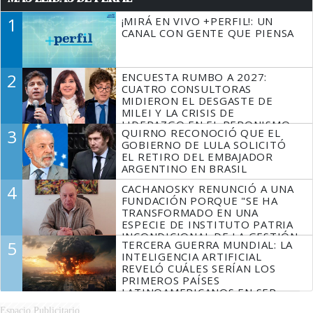
1
¡MIRÁ EN VIVO +PERFIL!: UN
CANAL CON GENTE QUE PIENSA
2
ENCUESTA RUMBO A 2027:
CUATRO CONSULTORAS
MIDIERON EL DESGASTE DE
MILEI Y LA CRISIS DE
LIDERAZGO EN EL PERONISMO
3
QUIRNO RECONOCIÓ QUE EL
GOBIERNO DE LULA SOLICITÓ
EL RETIRO DEL EMBAJADOR
ARGENTINO EN BRASIL
4
CACHANOSKY RENUNCIÓ A UNA
FUNDACIÓN PORQUE "SE HA
TRANSFORMADO EN UNA
ESPECIE DE INSTITUTO PATRIA
INCONDICIONAL DE LA GESTIÓN
5
TERCERA GUERRA MUNDIAL: LA
DE MILEI"
INTELIGENCIA ARTIFICIAL
REVELÓ CUÁLES SERÍAN LOS
PRIMEROS PAÍSES
LATINOAMERICANOS EN SER
DERROTADOS
Espacio Publicitario