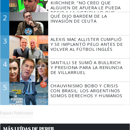
KIRCHNER: "NO CREO QUE
ALGUIEN DE AFUERA LE PUEDA
DECIR A LA JUSTICIA LO QUE
2
QUÉ DIJO BARDEM DE LA
TIENE QUE HACER"
INVASIÓN DE CEUTA
3
ALEXIS MAC ALLISTER CUMPLIÓ
Y SE IMPLANTÓ PELO ANTES DE
VOLVER AL FÚTBOL INGLÉS
4
SANTILLI SE SUMÓ A BULLRICH
Y PRESIONA PARA LA RENUNCIA
DE VILLARRUEL
5
CHAUVINISMO BOBO Y CRISIS
CON BRASIL: LOS ARGENTINOS
SOMOS DERECHOS Y HUMANOS
Espacio Publicitario
MÁS LEÍDAS DE PERFIL