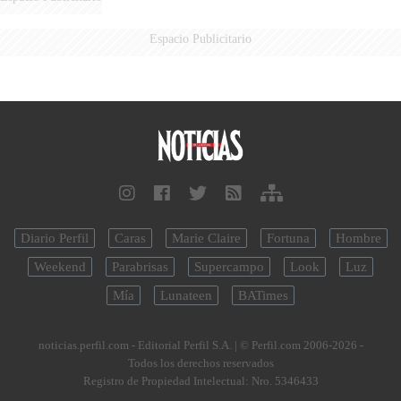
Espacio Publicitario
Diario Perfil
Caras
Marie Claire
Fortuna
Hombre
Weekend
Parabrisas
Supercampo
Look
Luz
Mía
Lunateen
BATimes
noticias.perfil.com - Editorial Perfil S.A.
| © Perfil.com 2006-2026 -
Todos los derechos reservados
Registro de Propiedad Intelectual: Nro. 5346433