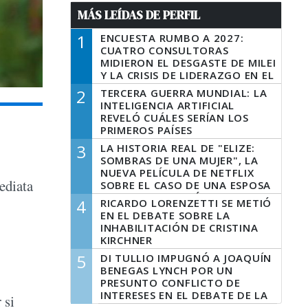
MÁS LEÍDAS DE PERFIL
1
ENCUESTA RUMBO A 2027:
CUATRO CONSULTORAS
MIDIERON EL DESGASTE DE MILEI
Y LA CRISIS DE LIDERAZGO EN EL
PERONISMO
2
TERCERA GUERRA MUNDIAL: LA
INTELIGENCIA ARTIFICIAL
REVELÓ CUÁLES SERÍAN LOS
PRIMEROS PAÍSES
LATINOAMERICANOS EN SER
3
LA HISTORIA REAL DE "ELIZE:
DERROTADOS
SOMBRAS DE UNA MUJER", LA
NUEVA PELÍCULA DE NETFLIX
ediata
SOBRE EL CASO DE UNA ESPOSA
QUE DESCUARTIZÓ A SU
4
RICARDO LORENZETTI SE METIÓ
MARIDO
EN EL DEBATE SOBRE LA
INHABILITACIÓN DE CRISTINA
KIRCHNER
5
DI TULLIO IMPUGNÓ A JOAQUÍN
BENEGAS LYNCH POR UN
PRESUNTO CONFLICTO DE
INTERESES EN EL DEBATE DE LA
 si
LEY DE TIERRAS