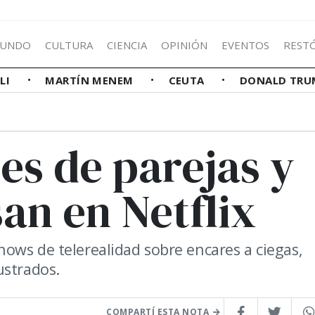
UNDO
CULTURA
CIENCIA
OPINIÓN
EVENTOS
REST
LLI
MARTÍN MENEM
CEUTA
DONALD TRU
ies de parejas y
an en Netflix
ows de telerealidad sobre encares a ciegas,
ustrados.
COMPARTÍ ESTA NOTA