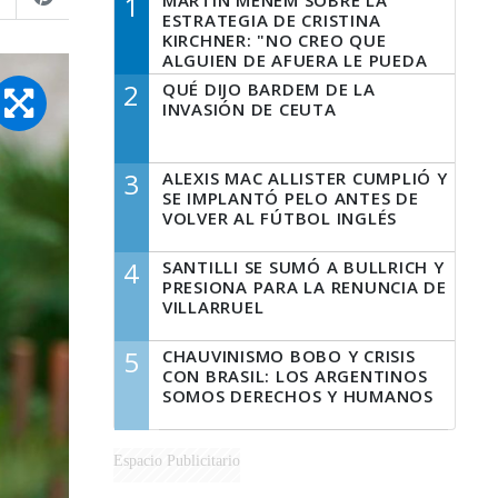
1
MARTÍN MENEM SOBRE LA
ESTRATEGIA DE CRISTINA
KIRCHNER: "NO CREO QUE
ALGUIEN DE AFUERA LE PUEDA
DECIR A LA JUSTICIA LO QUE
2
QUÉ DIJO BARDEM DE LA
TIENE QUE HACER"
INVASIÓN DE CEUTA
3
ALEXIS MAC ALLISTER CUMPLIÓ Y
SE IMPLANTÓ PELO ANTES DE
VOLVER AL FÚTBOL INGLÉS
4
SANTILLI SE SUMÓ A BULLRICH Y
PRESIONA PARA LA RENUNCIA DE
VILLARRUEL
5
CHAUVINISMO BOBO Y CRISIS
CON BRASIL: LOS ARGENTINOS
SOMOS DERECHOS Y HUMANOS
Espacio Publicitario