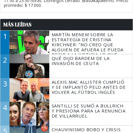
11.30 a 23.30 horas. Domingos cerrado. @asiakapalermo. Precio
promedio: $ 17.000.
MÁS LEÍDAS
1
MARTÍN MENEM SOBRE LA
ESTRATEGIA DE CRISTINA
KIRCHNER: "NO CREO QUE
ALGUIEN DE AFUERA LE PUEDA
DECIR A LA JUSTICIA LO QUE
2
QUÉ DIJO BARDEM DE LA
TIENE QUE HACER"
INVASIÓN DE CEUTA
3
ALEXIS MAC ALLISTER CUMPLIÓ
Y SE IMPLANTÓ PELO ANTES DE
VOLVER AL FÚTBOL INGLÉS
4
SANTILLI SE SUMÓ A BULLRICH
Y PRESIONA PARA LA RENUNCIA
DE VILLARRUEL
5
CHAUVINISMO BOBO Y CRISIS