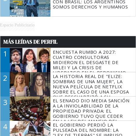
CON BRASIL: LOS ARGENTINOS
SOMOS DERECHOS Y HUMANOS
Espacio Publicitario
MÁS LEÍDAS DE PERFIL
1
ENCUESTA RUMBO A 2027:
CUATRO CONSULTORAS
MIDIERON EL DESGASTE DE
MILEI Y LA CRISIS DE
LIDERAZGO EN EL PERONISMO
2
LA HISTORIA REAL DE "ELIZE:
SOMBRAS DE UNA MUJER", LA
NUEVA PELÍCULA DE NETFLIX
SOBRE EL CASO DE UNA ESPOSA
QUE DESCUARTIZÓ A SU
3
EL SENADO DIO MEDIA SANCIÓN
MARIDO
A LA INVIOLABILIDAD DE LA
PROPIEDAD PRIVADA: EL
GOBIERNO TUVO QUE CEDER
EN LA LEY DEL MANEJO DEL
4
EL GOBIERNO PERDIÓ LA
FUEGO
PULSEADA DEL NOMBRE: LA
"LEY DE TIERRAS" SE IMPUSO