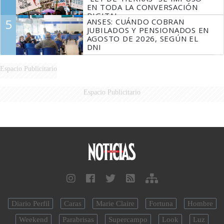
EN TODA LA CONVERSACIÓN
DIGITAL
5
ANSES: CUÁNDO COBRAN
JUBILADOS Y PENSIONADOS EN
AGOSTO DE 2026, SEGÚN EL
DNI
Espacio Publicitario
Espacio Publicitario
Diario Perfil
Caras
Marie Claire
Fortuna
Hombre
Weekend
Parabrisas
Supercampo
Look
Luz