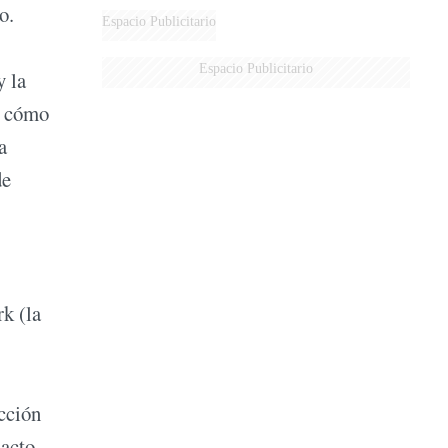
o.
DERROTADOS
Espacio Publicitario
Espacio Publicitario
y la
e cómo
a
de
k (la
cción
acto,