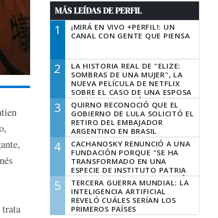
MÁS LEÍDAS DE PERFIL
1
¡MIRÁ EN VIVO +PERFIL!: UN
CANAL CON GENTE QUE PIENSA
2
LA HISTORIA REAL DE "ELIZE:
SOMBRAS DE UNA MUJER", LA
NUEVA PELÍCULA DE NETFLIX
SOBRE EL CASO DE UNA ESPOSA
QUE DESCUARTIZÓ A SU
3
QUIRNO RECONOCIÓ QUE EL
MARIDO
tien
GOBIERNO DE LULA SOLICITÓ EL
RETIRO DEL EMBAJADOR
o,
ARGENTINO EN BRASIL
gante,
4
CACHANOSKY RENUNCIÓ A UNA
FUNDACIÓN PORQUE "SE HA
onés
TRANSFORMADO EN UNA
ESPECIE DE INSTITUTO PATRIA
INCONDICIONAL DE LA GESTIÓN
5
TERCERA GUERRA MUNDIAL: LA
DE MILEI"
INTELIGENCIA ARTIFICIAL
REVELÓ CUÁLES SERÍAN LOS
 trata
PRIMEROS PAÍSES
LATINOAMERICANOS EN SER