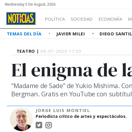
Wednesday 5 De August, 2026
POLÍTICA
SOCIEDAD
ECONOMÍA
M
TEMAS DEL DÍA
JAVIER MILEI
DIEGO SANTI
TEATRO |
06-07-2020 17:03
El enigma de l
“Madame de Sade” de Yukio Mishima. Con 
Bergman. Gratis en YouTube con subtítulo
JORGE LUIS MONTIEL
Periodista crítico de artes y espectáculos.