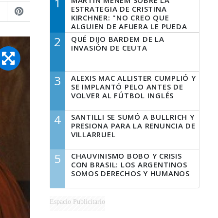
1
MARTÍN MENEM SOBRE LA
ESTRATEGIA DE CRISTINA
KIRCHNER: "NO CREO QUE
ALGUIEN DE AFUERA LE PUEDA
DECIR A LA JUSTICIA LO QUE
2
QUÉ DIJO BARDEM DE LA
TIENE QUE HACER"
INVASIÓN DE CEUTA
3
ALEXIS MAC ALLISTER CUMPLIÓ Y
SE IMPLANTÓ PELO ANTES DE
VOLVER AL FÚTBOL INGLÉS
4
SANTILLI SE SUMÓ A BULLRICH Y
PRESIONA PARA LA RENUNCIA DE
VILLARRUEL
5
CHAUVINISMO BOBO Y CRISIS
CON BRASIL: LOS ARGENTINOS
SOMOS DERECHOS Y HUMANOS
Espacio Publicitario