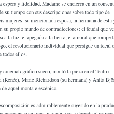
ta espera y fidelidad, Madame se encierra en un convent
 de su tiempo con sus descripciones sobre todo tipo de
seis mujeres: su mencionada esposa, la hermana de esta 
an su propio mundo de contradicciones: el feudal que v
ca la luz, el apegado a la tierra, el amoral que rompe l
o, el revolucionario individual que persigue un ideal 
e todos ellos.
 y cinematográfico sueco, montó la pieza en el Teatro
 (Renée), Marie Richardson (su hermana) y Anita Björ
a de aquel montaje escénico.
escomposición es admirablemente sugerido en la produ
 permanece en tonos naranja y rosa durante el primer 