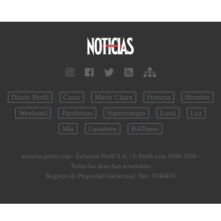
Diario Perfil
Caras
Marie Claire
Fortuna
Hombre
Weekend
Parabrisas
Supercampo
Look
Luz
Mía
Lunateen
BATimes
noticias.perfil.com - Editorial Perfil S.A.
| © Perfil.com 2006-2026 -
Todos los derechos reservados
Registro de Propiedad Intelectual: Nro. 5346433