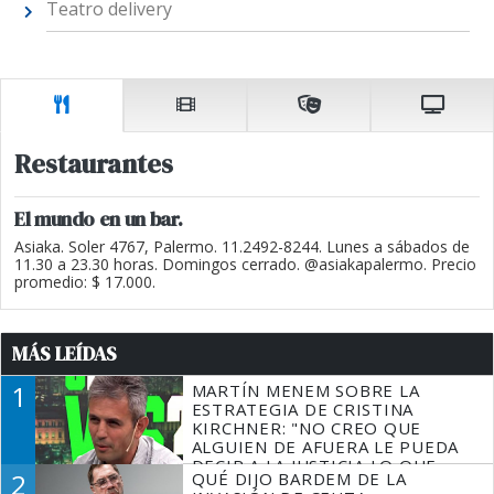
Teatro delivery
Restaurantes
El mundo en un bar.
Asiaka. Soler 4767, Palermo. 11.2492-8244. Lunes a sábados de
11.30 a 23.30 horas. Domingos cerrado. @asiakapalermo. Precio
promedio: $ 17.000.
MÁS LEÍDAS
1
MARTÍN MENEM SOBRE LA
ESTRATEGIA DE CRISTINA
KIRCHNER: "NO CREO QUE
ALGUIEN DE AFUERA LE PUEDA
DECIR A LA JUSTICIA LO QUE
2
QUÉ DIJO BARDEM DE LA
TIENE QUE HACER"