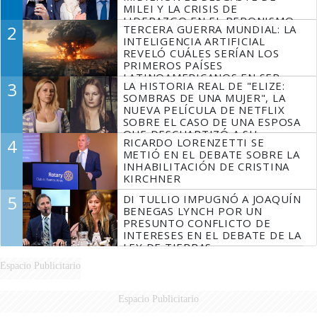
MILEI Y LA CRISIS DE
LIDERAZGO EN EL PERONISMO
2
TERCERA GUERRA MUNDIAL: LA
INTELIGENCIA ARTIFICIAL
REVELÓ CUÁLES SERÍAN LOS
PRIMEROS PAÍSES
LATINOAMERICANOS EN SER
3
LA HISTORIA REAL DE "ELIZE:
DERROTADOS
SOMBRAS DE UNA MUJER", LA
NUEVA PELÍCULA DE NETFLIX
SOBRE EL CASO DE UNA ESPOSA
QUE DESCUARTIZÓ A SU
4
RICARDO LORENZETTI SE
MARIDO
METIÓ EN EL DEBATE SOBRE LA
INHABILITACIÓN DE CRISTINA
KIRCHNER
5
DI TULLIO IMPUGNÓ A JOAQUÍN
BENEGAS LYNCH POR UN
PRESUNTO CONFLICTO DE
INTERESES EN EL DEBATE DE LA
LEY DE TIERRAS
Espacio Publicitario
Espacio Publicitario