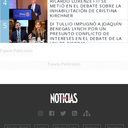
4
RICARDO LORENZETTI SE
MARIDO
METIÓ EN EL DEBATE SOBRE LA
INHABILITACIÓN DE CRISTINA
KIRCHNER
5
DI TULLIO IMPUGNÓ A JOAQUÍN
BENEGAS LYNCH POR UN
PRESUNTO CONFLICTO DE
INTERESES EN EL DEBATE DE LA
LEY DE TIERRAS
Espacio Publicitario
Espacio Publicitario
Diario Perfil
Caras
Marie Claire
Fortuna
Hombre