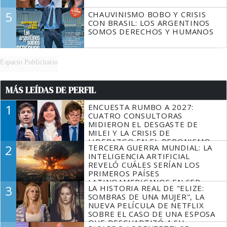
5
CHAUVINISMO BOBO Y CRISIS
CON BRASIL: LOS ARGENTINOS
SOMOS DERECHOS Y HUMANOS
Espacio Publicitario
MÁS LEÍDAS DE PERFIL
1
ENCUESTA RUMBO A 2027:
CUATRO CONSULTORAS
MIDIERON EL DESGASTE DE
MILEI Y LA CRISIS DE
LIDERAZGO EN EL PERONISMO
2
TERCERA GUERRA MUNDIAL: LA
INTELIGENCIA ARTIFICIAL
REVELÓ CUÁLES SERÍAN LOS
PRIMEROS PAÍSES
LATINOAMERICANOS EN SER
3
LA HISTORIA REAL DE "ELIZE:
DERROTADOS
SOMBRAS DE UNA MUJER", LA
NUEVA PELÍCULA DE NETFLIX
SOBRE EL CASO DE UNA ESPOSA
QUE DESCUARTIZÓ A SU