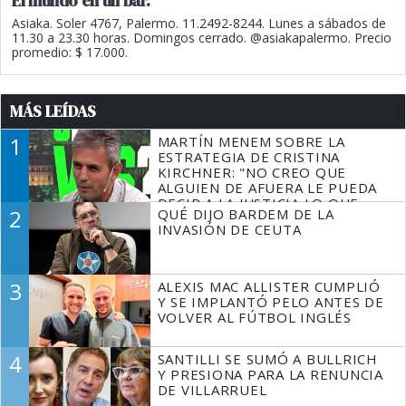
El mundo en un bar.
Asiaka. Soler 4767, Palermo. 11.2492-8244. Lunes a sábados de
11.30 a 23.30 horas. Domingos cerrado. @asiakapalermo. Precio
promedio: $ 17.000.
MÁS LEÍDAS
1
MARTÍN MENEM SOBRE LA
ESTRATEGIA DE CRISTINA
KIRCHNER: "NO CREO QUE
ALGUIEN DE AFUERA LE PUEDA
DECIR A LA JUSTICIA LO QUE
2
QUÉ DIJO BARDEM DE LA
TIENE QUE HACER"
INVASIÓN DE CEUTA
3
ALEXIS MAC ALLISTER CUMPLIÓ
Y SE IMPLANTÓ PELO ANTES DE
VOLVER AL FÚTBOL INGLÉS
4
SANTILLI SE SUMÓ A BULLRICH
Y PRESIONA PARA LA RENUNCIA
DE VILLARRUEL