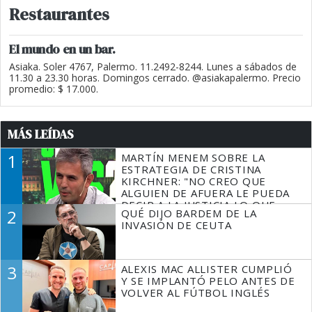
Restaurantes
El mundo en un bar.
Asiaka. Soler 4767, Palermo. 11.2492-8244. Lunes a sábados de
11.30 a 23.30 horas. Domingos cerrado. @asiakapalermo. Precio
promedio: $ 17.000.
MÁS LEÍDAS
1
MARTÍN MENEM SOBRE LA
ESTRATEGIA DE CRISTINA
KIRCHNER: "NO CREO QUE
ALGUIEN DE AFUERA LE PUEDA
DECIR A LA JUSTICIA LO QUE
2
QUÉ DIJO BARDEM DE LA
TIENE QUE HACER"
INVASIÓN DE CEUTA
3
ALEXIS MAC ALLISTER CUMPLIÓ
Y SE IMPLANTÓ PELO ANTES DE
VOLVER AL FÚTBOL INGLÉS