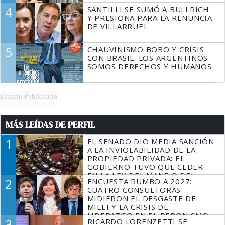
4
SANTILLI SE SUMÓ A BULLRICH
Y PRESIONA PARA LA RENUNCIA
DE VILLARRUEL
5
CHAUVINISMO BOBO Y CRISIS
CON BRASIL: LOS ARGENTINOS
SOMOS DERECHOS Y HUMANOS
Espacio Publicitario
MÁS LEÍDAS DE PERFIL
1
EL SENADO DIO MEDIA SANCIÓN
A LA INVIOLABILIDAD DE LA
PROPIEDAD PRIVADA: EL
GOBIERNO TUVO QUE CEDER
EN LA LEY DEL MANEJO DEL
2
ENCUESTA RUMBO A 2027:
FUEGO
CUATRO CONSULTORAS
MIDIERON EL DESGASTE DE
MILEI Y LA CRISIS DE
LIDERAZGO EN EL PERONISMO
3
RICARDO LORENZETTI SE