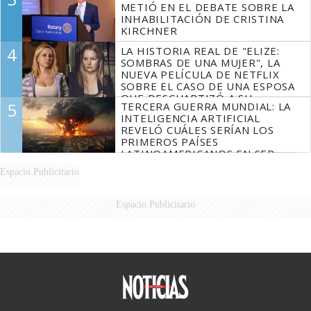
METIÓ EN EL DEBATE SOBRE LA
INHABILITACIÓN DE CRISTINA
KIRCHNER
4
LA HISTORIA REAL DE "ELIZE:
SOMBRAS DE UNA MUJER", LA
NUEVA PELÍCULA DE NETFLIX
SOBRE EL CASO DE UNA ESPOSA
QUE DESCUARTIZÓ A SU
5
TERCERA GUERRA MUNDIAL: LA
MARIDO
INTELIGENCIA ARTIFICIAL
REVELÓ CUÁLES SERÍAN LOS
PRIMEROS PAÍSES
LATINOAMERICANOS EN SER
DERROTADOS
Espacio Publicitario
Espacio Publicitario