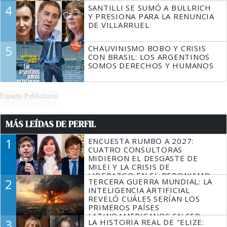
4
SANTILLI SE SUMÓ A BULLRICH
Y PRESIONA PARA LA RENUNCIA
DE VILLARRUEL
5
CHAUVINISMO BOBO Y CRISIS
CON BRASIL: LOS ARGENTINOS
SOMOS DERECHOS Y HUMANOS
Espacio Publicitario
MÁS LEÍDAS DE PERFIL
1
ENCUESTA RUMBO A 2027:
CUATRO CONSULTORAS
MIDIERON EL DESGASTE DE
MILEI Y LA CRISIS DE
LIDERAZGO EN EL PERONISMO
2
TERCERA GUERRA MUNDIAL: LA
INTELIGENCIA ARTIFICIAL
REVELÓ CUÁLES SERÍAN LOS
PRIMEROS PAÍSES
LATINOAMERICANOS EN SER
3
LA HISTORIA REAL DE "ELIZE:
DERROTADOS