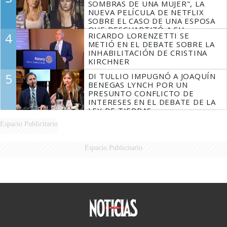
SOMBRAS DE UNA MUJER", LA
NUEVA PELÍCULA DE NETFLIX
SOBRE EL CASO DE UNA ESPOSA
QUE DESCUARTIZÓ A SU
4
RICARDO LORENZETTI SE
MARIDO
METIÓ EN EL DEBATE SOBRE LA
INHABILITACIÓN DE CRISTINA
KIRCHNER
5
DI TULLIO IMPUGNÓ A JOAQUÍN
BENEGAS LYNCH POR UN
PRESUNTO CONFLICTO DE
INTERESES EN EL DEBATE DE LA
LEY DE TIERRAS
Espacio Publicitario
Espacio Publicitario