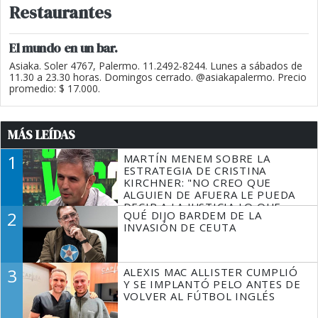
Restaurantes
El mundo en un bar.
Asiaka. Soler 4767, Palermo. 11.2492-8244. Lunes a sábados de
11.30 a 23.30 horas. Domingos cerrado. @asiakapalermo. Precio
promedio: $ 17.000.
MÁS LEÍDAS
1
MARTÍN MENEM SOBRE LA
ESTRATEGIA DE CRISTINA
KIRCHNER: "NO CREO QUE
ALGUIEN DE AFUERA LE PUEDA
DECIR A LA JUSTICIA LO QUE
2
QUÉ DIJO BARDEM DE LA
TIENE QUE HACER"
INVASIÓN DE CEUTA
3
ALEXIS MAC ALLISTER CUMPLIÓ
Y SE IMPLANTÓ PELO ANTES DE
VOLVER AL FÚTBOL INGLÉS