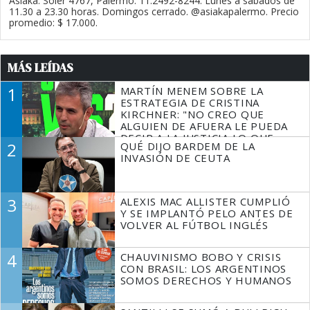
Asiaka. Soler 4767, Palermo. 11.2492-8244. Lunes a sábados de
11.30 a 23.30 horas. Domingos cerrado. @asiakapalermo. Precio
promedio: $ 17.000.
MÁS LEÍDAS
1
MARTÍN MENEM SOBRE LA
ESTRATEGIA DE CRISTINA
KIRCHNER: "NO CREO QUE
ALGUIEN DE AFUERA LE PUEDA
DECIR A LA JUSTICIA LO QUE
2
QUÉ DIJO BARDEM DE LA
TIENE QUE HACER"
INVASIÓN DE CEUTA
3
ALEXIS MAC ALLISTER CUMPLIÓ
Y SE IMPLANTÓ PELO ANTES DE
VOLVER AL FÚTBOL INGLÉS
4
CHAUVINISMO BOBO Y CRISIS
CON BRASIL: LOS ARGENTINOS
SOMOS DERECHOS Y HUMANOS