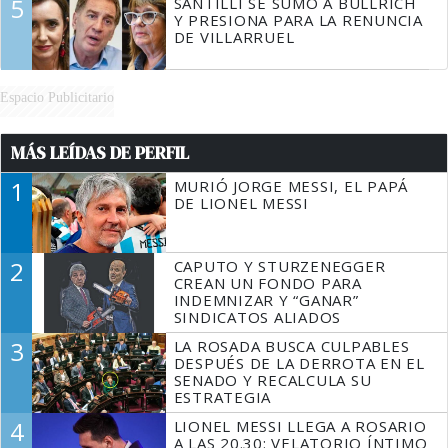
5
SANTILLI SE SUMÓ A BULLRICH
Y PRESIONA PARA LA RENUNCIA
DE VILLARRUEL
Espacio Publicitario
MÁS LEÍDAS DE PERFIL
1
MURIÓ JORGE MESSI, EL PAPÁ
DE LIONEL MESSI
2
CAPUTO Y STURZENEGGER
CREAN UN FONDO PARA
INDEMNIZAR Y “GANAR”
SINDICATOS ALIADOS
3
LA ROSADA BUSCA CULPABLES
DESPUÉS DE LA DERROTA EN EL
SENADO Y RECALCULA SU
ESTRATEGIA
4
LIONEL MESSI LLEGA A ROSARIO
A LAS 20.30: VELATORIO ÍNTIMO