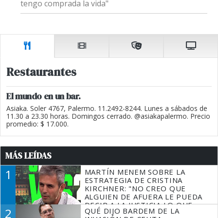
tengo comprada la vida"
Restaurantes
El mundo en un bar.
Asiaka. Soler 4767, Palermo. 11.2492-8244. Lunes a sábados de
11.30 a 23.30 horas. Domingos cerrado. @asiakapalermo. Precio
promedio: $ 17.000.
MÁS LEÍDAS
1
MARTÍN MENEM SOBRE LA
ESTRATEGIA DE CRISTINA
KIRCHNER: "NO CREO QUE
ALGUIEN DE AFUERA LE PUEDA
DECIR A LA JUSTICIA LO QUE
2
QUÉ DIJO BARDEM DE LA
TIENE QUE HACER"