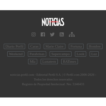
Diario Perfil
Caras
Marie Claire
Fortuna
Hombre
Weekend
Parabrisas
Supercampo
Look
Luz
Mía
Lunateen
BATimes
noticias.perfil.com - Editorial Perfil S.A.
| © Perfil.com 2006-2026 -
Todos los derechos reservados
Registro de Propiedad Intelectual: Nro. 5346433