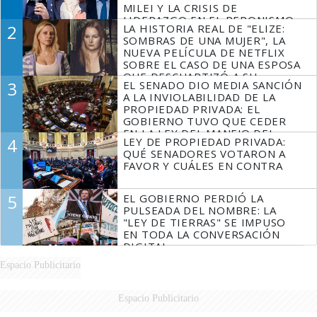
MILEI Y LA CRISIS DE
LIDERAZGO EN EL PERONISMO
2
LA HISTORIA REAL DE "ELIZE:
SOMBRAS DE UNA MUJER", LA
NUEVA PELÍCULA DE NETFLIX
SOBRE EL CASO DE UNA ESPOSA
QUE DESCUARTIZÓ A SU
3
EL SENADO DIO MEDIA SANCIÓN
MARIDO
A LA INVIOLABILIDAD DE LA
PROPIEDAD PRIVADA: EL
GOBIERNO TUVO QUE CEDER
EN LA LEY DEL MANEJO DEL
4
LEY DE PROPIEDAD PRIVADA:
FUEGO
QUÉ SENADORES VOTARON A
FAVOR Y CUÁLES EN CONTRA
5
EL GOBIERNO PERDIÓ LA
PULSEADA DEL NOMBRE: LA
"LEY DE TIERRAS" SE IMPUSO
EN TODA LA CONVERSACIÓN
DIGITAL
Espacio Publicitario
Espacio Publicitario