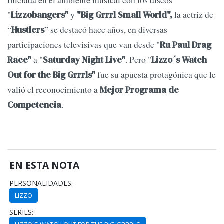
Iniciada en el ambiente musical con los discos
"
y
la actriz de
Lizzobangers"
"Big Grrrl Small World",
“
” se destacó hace años, en diversas
Hustlers
participaciones televisivas que van desde "
Ru Paul Drag
a "
. Pero "
Race"
Saturday Night Live"
Lizzo´s Watch
fue su apuesta protagónica que le
Out for the Big Grrrls"
valió el reconocimiento a
Mejor Programa de
.
Competencia
EN ESTA NOTA
PERSONALIDADES:
LIZZO
SERIES: