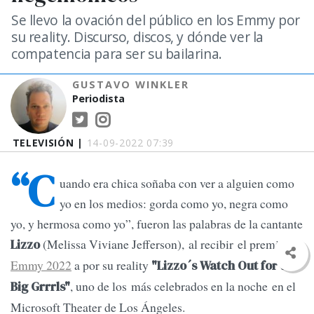
Se llevo la ovación del público en los Emmy por
su reality. Discurso, discos, y dónde ver la
compatencia para ser su bailarina.
GUSTAVO WINKLER
Periodista
TELEVISIÓN |
14-09-2022 07:39
“C
uando era chica soñaba con ver a alguien como
yo en los medios: gorda como yo, negra como
yo, y hermosa como yo”, fueron las palabras de la cantante
(Melissa Viviane Jefferson), al recibir el premio
Lizzo
Emmy 2022
a
por su reality
"Lizzo´s Watch Out for the
, uno de los más celebrados en la noche en el
Big Grrrls"
Microsoft Theater de Los Ángeles.