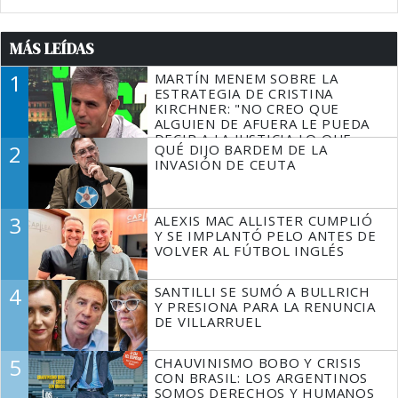
MÁS LEÍDAS
1
MARTÍN MENEM SOBRE LA
ESTRATEGIA DE CRISTINA
KIRCHNER: "NO CREO QUE
ALGUIEN DE AFUERA LE PUEDA
DECIR A LA JUSTICIA LO QUE
2
QUÉ DIJO BARDEM DE LA
TIENE QUE HACER"
INVASIÓN DE CEUTA
3
ALEXIS MAC ALLISTER CUMPLIÓ
Y SE IMPLANTÓ PELO ANTES DE
VOLVER AL FÚTBOL INGLÉS
4
SANTILLI SE SUMÓ A BULLRICH
Y PRESIONA PARA LA RENUNCIA
DE VILLARRUEL
5
CHAUVINISMO BOBO Y CRISIS
CON BRASIL: LOS ARGENTINOS
SOMOS DERECHOS Y HUMANOS