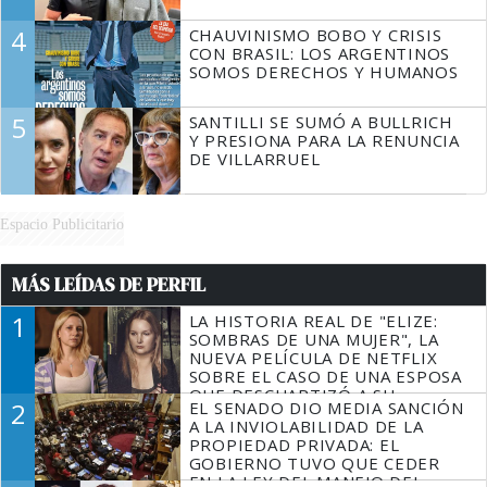
4
CHAUVINISMO BOBO Y CRISIS
CON BRASIL: LOS ARGENTINOS
SOMOS DERECHOS Y HUMANOS
5
SANTILLI SE SUMÓ A BULLRICH
Y PRESIONA PARA LA RENUNCIA
DE VILLARRUEL
Espacio Publicitario
MÁS LEÍDAS DE PERFIL
1
LA HISTORIA REAL DE "ELIZE:
SOMBRAS DE UNA MUJER", LA
NUEVA PELÍCULA DE NETFLIX
SOBRE EL CASO DE UNA ESPOSA
QUE DESCUARTIZÓ A SU
2
EL SENADO DIO MEDIA SANCIÓN
MARIDO
A LA INVIOLABILIDAD DE LA
PROPIEDAD PRIVADA: EL
GOBIERNO TUVO QUE CEDER
EN LA LEY DEL MANEJO DEL