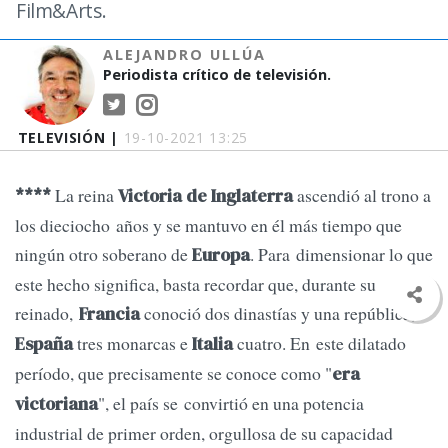
Film&Arts.
ALEJANDRO ULLÚA
Periodista crítico de televisión.
TELEVISIÓN |
19-10-2021 13:25
La reina
ascendió al trono a
****
Victoria de Inglaterra
los dieciocho años y se mantuvo en él más tiempo que
ningún otro soberano de
. Para dimensionar lo que
Europa
este hecho significa, basta recordar que, durante su
reinado,
conoció dos dinastías y una república,
Francia
tres monarcas e
cuatro. En este dilatado
España
Italia
período, que precisamente se conoce como "
era
", el país se convirtió en una potencia
victoriana
industrial de primer orden, orgullosa de su capacidad