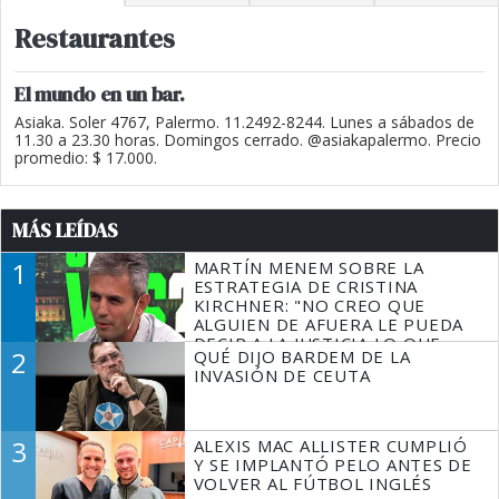
Restaurantes
El mundo en un bar.
Asiaka. Soler 4767, Palermo. 11.2492-8244. Lunes a sábados de
11.30 a 23.30 horas. Domingos cerrado. @asiakapalermo. Precio
promedio: $ 17.000.
MÁS LEÍDAS
1
MARTÍN MENEM SOBRE LA
ESTRATEGIA DE CRISTINA
KIRCHNER: "NO CREO QUE
ALGUIEN DE AFUERA LE PUEDA
DECIR A LA JUSTICIA LO QUE
2
QUÉ DIJO BARDEM DE LA
TIENE QUE HACER"
INVASIÓN DE CEUTA
3
ALEXIS MAC ALLISTER CUMPLIÓ
Y SE IMPLANTÓ PELO ANTES DE
VOLVER AL FÚTBOL INGLÉS