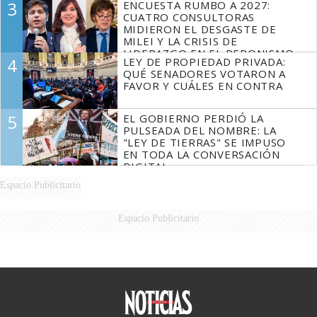
3
ENCUESTA RUMBO A 2027:
FUEGO
CUATRO CONSULTORAS
MIDIERON EL DESGASTE DE
MILEI Y LA CRISIS DE
LIDERAZGO EN EL PERONISMO
4
LEY DE PROPIEDAD PRIVADA:
QUÉ SENADORES VOTARON A
FAVOR Y CUÁLES EN CONTRA
5
EL GOBIERNO PERDIÓ LA
PULSEADA DEL NOMBRE: LA
"LEY DE TIERRAS" SE IMPUSO
EN TODA LA CONVERSACIÓN
DIGITAL
Espacio Publicitario
Espacio Publicitario