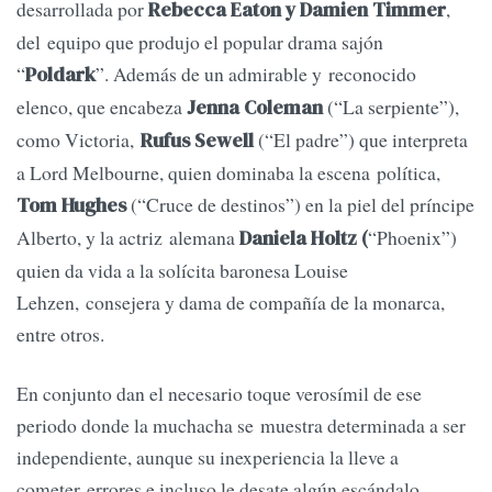
desarrollada por
,
Rebecca Eaton y Damien Timmer
del equipo que produjo el popular drama sajón
“
”. Además de un admirable y reconocido
Poldark
elenco, que encabeza
(“La serpiente”),
Jenna Coleman
como Victoria,
(“El padre”) que interpreta
Rufus Sewell
a Lord Melbourne, quien dominaba la escena política,
(“Cruce de destinos”) en la piel del príncipe
Tom Hughes
Alberto, y la actriz alemana
“Phoenix”)
Daniela Holtz (
quien da vida a la solícita baronesa Louise
Lehzen, consejera y dama de compañía de la monarca,
entre otros.
En conjunto dan el necesario toque verosímil de ese
periodo donde la muchacha se muestra determinada a ser
independiente, aunque su inexperiencia la lleve a
cometer errores e incluso le desate algún escándalo.