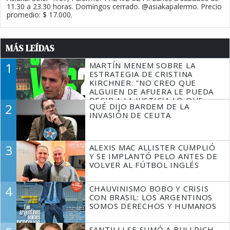
11.30 a 23.30 horas. Domingos cerrado. @asiakapalermo. Precio
promedio: $ 17.000.
MÁS LEÍDAS
1
MARTÍN MENEM SOBRE LA
ESTRATEGIA DE CRISTINA
KIRCHNER: "NO CREO QUE
ALGUIEN DE AFUERA LE PUEDA
DECIR A LA JUSTICIA LO QUE
2
QUÉ DIJO BARDEM DE LA
TIENE QUE HACER"
INVASIÓN DE CEUTA
3
ALEXIS MAC ALLISTER CUMPLIÓ
Y SE IMPLANTÓ PELO ANTES DE
VOLVER AL FÚTBOL INGLÉS
4
CHAUVINISMO BOBO Y CRISIS
CON BRASIL: LOS ARGENTINOS
SOMOS DERECHOS Y HUMANOS
SANTILLI SE SUMÓ A BULLRICH