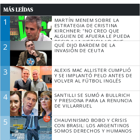
MÁS LEÍDAS
1
MARTÍN MENEM SOBRE LA
ESTRATEGIA DE CRISTINA
KIRCHNER: "NO CREO QUE
ALGUIEN DE AFUERA LE PUEDA
DECIR A LA JUSTICIA LO QUE
2
QUÉ DIJO BARDEM DE LA
TIENE QUE HACER"
INVASIÓN DE CEUTA
3
ALEXIS MAC ALLISTER CUMPLIÓ
Y SE IMPLANTÓ PELO ANTES DE
VOLVER AL FÚTBOL INGLÉS
4
SANTILLI SE SUMÓ A BULLRICH
Y PRESIONA PARA LA RENUNCIA
DE VILLARRUEL
5
CHAUVINISMO BOBO Y CRISIS
CON BRASIL: LOS ARGENTINOS
SOMOS DERECHOS Y HUMANOS