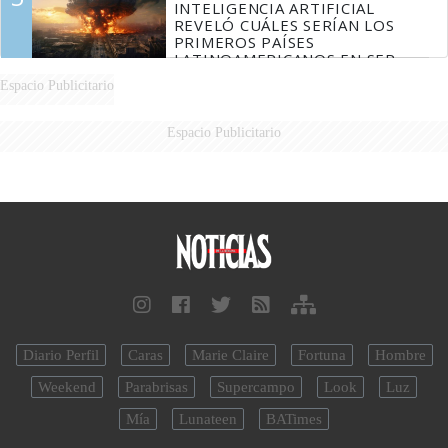
INTELIGENCIA ARTIFICIAL
REVELÓ CUÁLES SERÍAN LOS
PRIMEROS PAÍSES
LATINOAMERICANOS EN SER
DERROTADOS
Espacio Publicitario
Espacio Publicitario
Diario Perfil
Caras
Marie Claire
Fortuna
Hombre
Weekend
Parabrisas
Supercampo
Look
Luz
Mía
Lunateen
BATimes