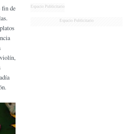
DERROTADOS
Espacio Publicitario
 fin de
las.
Espacio Publicitario
platos
encia
a
violín,
s
adía
ón.