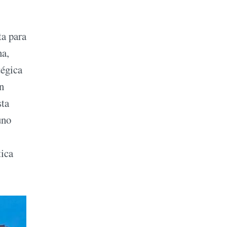
ta para
na,
tégica
n
sta
uno
tica