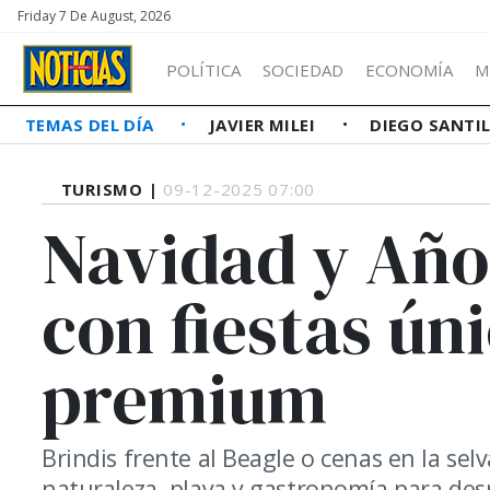
Friday 7 De August, 2026
POLÍTICA
SOCIEDAD
ECONOMÍA
M
TEMAS DEL DÍA
JAVIER MILEI
DIEGO SANTI
TURISMO |
09-12-2025 07:00
Navidad y Año
con fiestas ún
premium
Brindis frente al Beagle o cenas en la sel
naturaleza, playa y gastronomía para desp