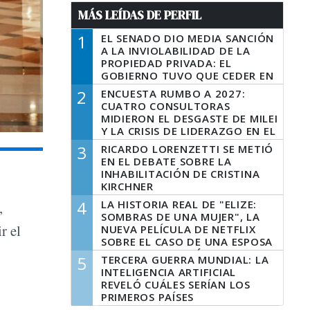
MÁS LEÍDAS DE PERFIL
1
EL SENADO DIO MEDIA SANCIÓN
A LA INVIOLABILIDAD DE LA
PROPIEDAD PRIVADA: EL
GOBIERNO TUVO QUE CEDER EN
LA LEY DEL MANEJO DEL FUEGO
2
ENCUESTA RUMBO A 2027:
CUATRO CONSULTORAS
MIDIERON EL DESGASTE DE MILEI
Y LA CRISIS DE LIDERAZGO EN EL
PERONISMO
3
RICARDO LORENZETTI SE METIÓ
EN EL DEBATE SOBRE LA
INHABILITACIÓN DE CRISTINA
KIRCHNER
4
LA HISTORIA REAL DE "ELIZE:
,
SOMBRAS DE UNA MUJER", LA
r el
NUEVA PELÍCULA DE NETFLIX
SOBRE EL CASO DE UNA ESPOSA
QUE DESCUARTIZÓ A SU
5
TERCERA GUERRA MUNDIAL: LA
MARIDO
INTELIGENCIA ARTIFICIAL
REVELÓ CUÁLES SERÍAN LOS
PRIMEROS PAÍSES
LATINOAMERICANOS EN SER