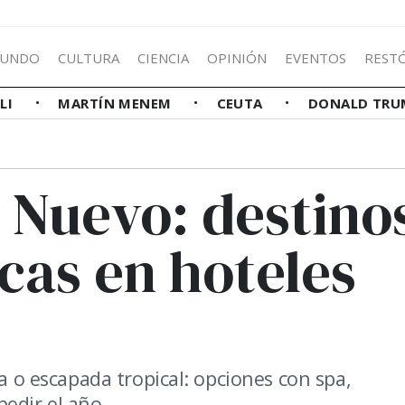
UNDO
CULTURA
CIENCIA
OPINIÓN
EVENTOS
REST
LLI
MARTÍN MENEM
CEUTA
DONALD TRU
 Nuevo: destino
icas en hoteles
va o escapada tropical: opciones con spa,
edir el año.