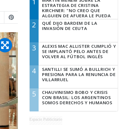
1
MARTÍN MENEM SOBRE LA
ESTRATEGIA DE CRISTINA
KIRCHNER: "NO CREO QUE
ALGUIEN DE AFUERA LE PUEDA
DECIR A LA JUSTICIA LO QUE
2
QUÉ DIJO BARDEM DE LA
TIENE QUE HACER"
INVASIÓN DE CEUTA
3
ALEXIS MAC ALLISTER CUMPLIÓ Y
SE IMPLANTÓ PELO ANTES DE
VOLVER AL FÚTBOL INGLÉS
4
SANTILLI SE SUMÓ A BULLRICH Y
PRESIONA PARA LA RENUNCIA DE
VILLARRUEL
5
CHAUVINISMO BOBO Y CRISIS
CON BRASIL: LOS ARGENTINOS
SOMOS DERECHOS Y HUMANOS
Espacio Publicitario