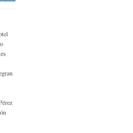
otel
to
les
egran
s
Pérez
ión