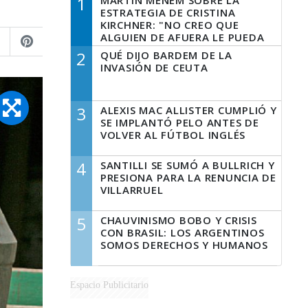
1
MARTÍN MENEM SOBRE LA
ESTRATEGIA DE CRISTINA
KIRCHNER: "NO CREO QUE
ALGUIEN DE AFUERA LE PUEDA
DECIR A LA JUSTICIA LO QUE
2
QUÉ DIJO BARDEM DE LA
TIENE QUE HACER"
INVASIÓN DE CEUTA
3
ALEXIS MAC ALLISTER CUMPLIÓ Y
SE IMPLANTÓ PELO ANTES DE
VOLVER AL FÚTBOL INGLÉS
4
SANTILLI SE SUMÓ A BULLRICH Y
PRESIONA PARA LA RENUNCIA DE
VILLARRUEL
5
CHAUVINISMO BOBO Y CRISIS
CON BRASIL: LOS ARGENTINOS
SOMOS DERECHOS Y HUMANOS
Espacio Publicitario