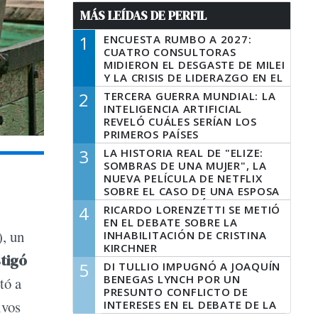
MÁS LEÍDAS DE PERFIL
1
ENCUESTA RUMBO A 2027:
CUATRO CONSULTORAS
MIDIERON EL DESGASTE DE MILEI
Y LA CRISIS DE LIDERAZGO EN EL
PERONISMO
2
TERCERA GUERRA MUNDIAL: LA
INTELIGENCIA ARTIFICIAL
REVELÓ CUÁLES SERÍAN LOS
PRIMEROS PAÍSES
LATINOAMERICANOS EN SER
3
LA HISTORIA REAL DE "ELIZE:
DERROTADOS
SOMBRAS DE UNA MUJER", LA
NUEVA PELÍCULA DE NETFLIX
SOBRE EL CASO DE UNA ESPOSA
QUE DESCUARTIZÓ A SU
4
RICARDO LORENZETTI SE METIÓ
MARIDO
EN EL DEBATE SOBRE LA
), un
INHABILITACIÓN DE CRISTINA
KIRCHNER
stigó
5
DI TULLIO IMPUGNÓ A JOAQUÍN
BENEGAS LYNCH POR UN
stó a
PRESUNTO CONFLICTO DE
ivos
INTERESES EN EL DEBATE DE LA
LEY DE TIERRAS