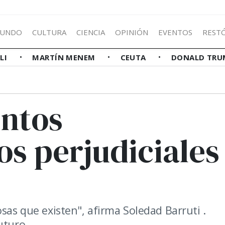
UNDO
CULTURA
CIENCIA
OPINIÓN
EVENTOS
REST
LLI
MARTÍN MENEM
CEUTA
DONALD TRU
entos
s perjudiciales
sas que existen", afirma Soledad Barruti .
uturo.