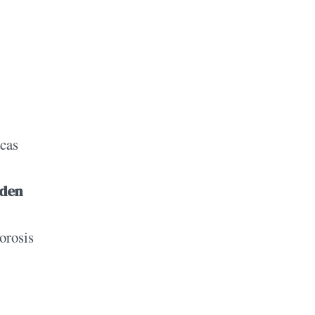
acas
eden
orosis