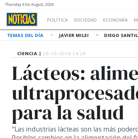
Thursday 6 De August, 2026
POLÍTICA
SOCIEDAD
ECONOMÍA
M
TEMAS DEL DÍA
JAVIER MILEI
DIEGO SANTI
CIENCIA |
26-10-2018 14:24
Lácteos: alim
ultraprocesado
para la salud
"Las industrias lácteas son las más podero
Posibles cambios en la alimentación del f