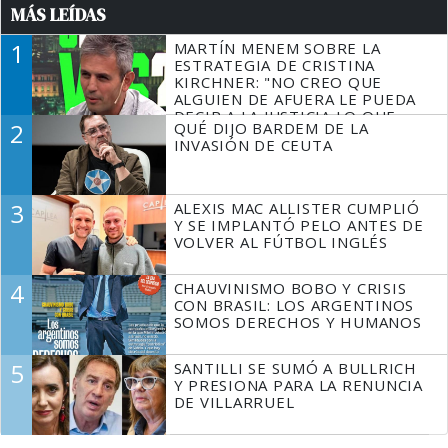
MÁS LEÍDAS
1
MARTÍN MENEM SOBRE LA
ESTRATEGIA DE CRISTINA
KIRCHNER: "NO CREO QUE
ALGUIEN DE AFUERA LE PUEDA
DECIR A LA JUSTICIA LO QUE
2
QUÉ DIJO BARDEM DE LA
TIENE QUE HACER"
INVASIÓN DE CEUTA
3
ALEXIS MAC ALLISTER CUMPLIÓ
Y SE IMPLANTÓ PELO ANTES DE
VOLVER AL FÚTBOL INGLÉS
4
CHAUVINISMO BOBO Y CRISIS
CON BRASIL: LOS ARGENTINOS
SOMOS DERECHOS Y HUMANOS
5
SANTILLI SE SUMÓ A BULLRICH
Y PRESIONA PARA LA RENUNCIA
DE VILLARRUEL