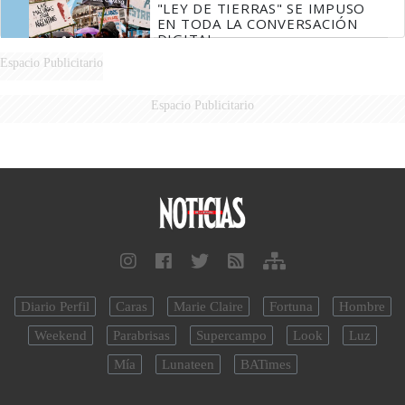
"LEY DE TIERRAS" SE IMPUSO
EN TODA LA CONVERSACIÓN
DIGITAL
Espacio Publicitario
Espacio Publicitario
Diario Perfil
Caras
Marie Claire
Fortuna
Hombre
Weekend
Parabrisas
Supercampo
Look
Luz
Mía
Lunateen
BATimes