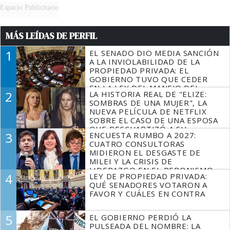
Espacio Publicitario
MÁS LEÍDAS DE PERFIL
1
EL SENADO DIO MEDIA SANCIÓN
A LA INVIOLABILIDAD DE LA
PROPIEDAD PRIVADA: EL
GOBIERNO TUVO QUE CEDER
EN LA LEY DEL MANEJO DEL
2
LA HISTORIA REAL DE "ELIZE:
FUEGO
SOMBRAS DE UNA MUJER", LA
NUEVA PELÍCULA DE NETFLIX
SOBRE EL CASO DE UNA ESPOSA
QUE DESCUARTIZÓ A SU
3
ENCUESTA RUMBO A 2027:
MARIDO
CUATRO CONSULTORAS
MIDIERON EL DESGASTE DE
MILEI Y LA CRISIS DE
LIDERAZGO EN EL PERONISMO
4
LEY DE PROPIEDAD PRIVADA:
QUÉ SENADORES VOTARON A
FAVOR Y CUÁLES EN CONTRA
5
EL GOBIERNO PERDIÓ LA
PULSEADA DEL NOMBRE: LA