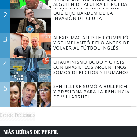
ALGUIEN DE AFUERA LE PUEDA
DECIR A LA JUSTICIA LO QUE
2
QUÉ DIJO BARDEM DE LA
TIENE QUE HACER"
INVASIÓN DE CEUTA
3
ALEXIS MAC ALLISTER CUMPLIÓ
Y SE IMPLANTÓ PELO ANTES DE
VOLVER AL FÚTBOL INGLÉS
4
CHAUVINISMO BOBO Y CRISIS
CON BRASIL: LOS ARGENTINOS
SOMOS DERECHOS Y HUMANOS
5
SANTILLI SE SUMÓ A BULLRICH
Y PRESIONA PARA LA RENUNCIA
DE VILLARRUEL
Espacio Publicitario
MÁS LEÍDAS DE PERFIL