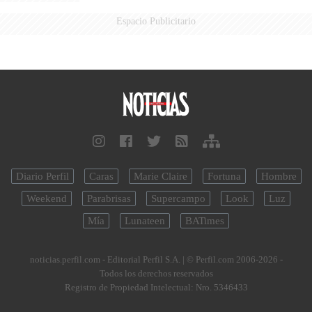
Espacio Publicitario
Diario Perfil
Caras
Marie Claire
Fortuna
Hombre
Weekend
Parabrisas
Supercampo
Look
Luz
Mía
Lunateen
BATimes
noticias.perfil.com - Editorial Perfil S.A.
| © Perfil.com 2006-2026 -
Todos los derechos reservados
Registro de Propiedad Intelectual: Nro. 5346433