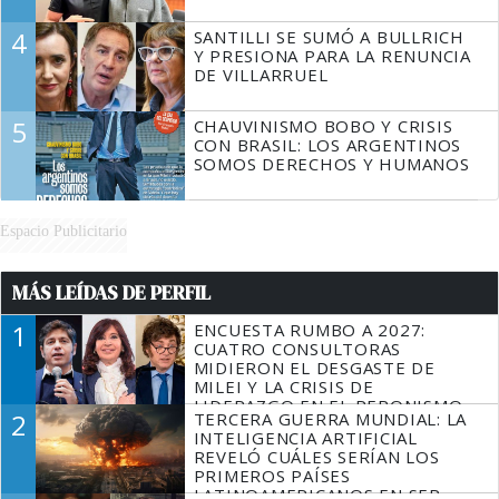
4
SANTILLI SE SUMÓ A BULLRICH
Y PRESIONA PARA LA RENUNCIA
DE VILLARRUEL
5
CHAUVINISMO BOBO Y CRISIS
CON BRASIL: LOS ARGENTINOS
SOMOS DERECHOS Y HUMANOS
Espacio Publicitario
MÁS LEÍDAS DE PERFIL
1
ENCUESTA RUMBO A 2027:
CUATRO CONSULTORAS
MIDIERON EL DESGASTE DE
MILEI Y LA CRISIS DE
LIDERAZGO EN EL PERONISMO
2
TERCERA GUERRA MUNDIAL: LA
INTELIGENCIA ARTIFICIAL
REVELÓ CUÁLES SERÍAN LOS
PRIMEROS PAÍSES
LATINOAMERICANOS EN SER