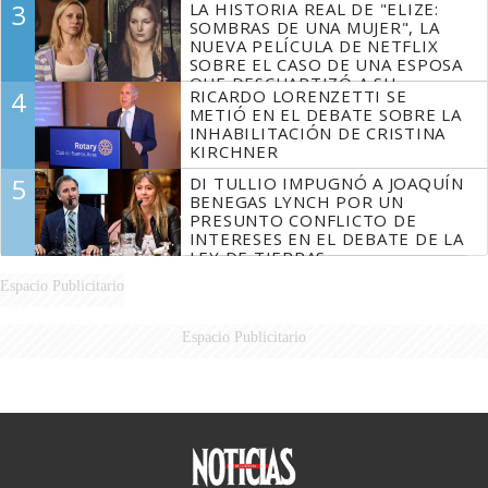
3
LA HISTORIA REAL DE "ELIZE:
DERROTADOS
SOMBRAS DE UNA MUJER", LA
NUEVA PELÍCULA DE NETFLIX
SOBRE EL CASO DE UNA ESPOSA
QUE DESCUARTIZÓ A SU
4
RICARDO LORENZETTI SE
MARIDO
METIÓ EN EL DEBATE SOBRE LA
INHABILITACIÓN DE CRISTINA
KIRCHNER
5
DI TULLIO IMPUGNÓ A JOAQUÍN
BENEGAS LYNCH POR UN
PRESUNTO CONFLICTO DE
INTERESES EN EL DEBATE DE LA
LEY DE TIERRAS
Espacio Publicitario
Espacio Publicitario