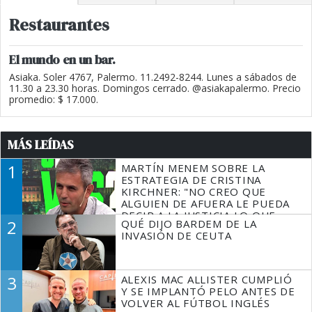
Restaurantes
El mundo en un bar.
Asiaka. Soler 4767, Palermo. 11.2492-8244. Lunes a sábados de
11.30 a 23.30 horas. Domingos cerrado. @asiakapalermo. Precio
promedio: $ 17.000.
MÁS LEÍDAS
1
MARTÍN MENEM SOBRE LA
ESTRATEGIA DE CRISTINA
KIRCHNER: "NO CREO QUE
ALGUIEN DE AFUERA LE PUEDA
DECIR A LA JUSTICIA LO QUE
2
QUÉ DIJO BARDEM DE LA
TIENE QUE HACER"
INVASIÓN DE CEUTA
3
ALEXIS MAC ALLISTER CUMPLIÓ
Y SE IMPLANTÓ PELO ANTES DE
VOLVER AL FÚTBOL INGLÉS