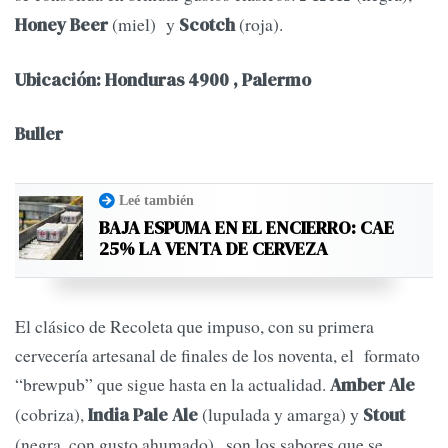
(miel) y
(roja).
Honey Beer
Scotch
Ubicación: Honduras 4900 , Palermo
Buller
Leé también
BAJA ESPUMA EN EL ENCIERRO: CAE
25% LA VENTA DE CERVEZA
El clásico de Recoleta que impuso, con su primera
cervecería artesanal de finales de los noventa, el formato
“brewpub” que sigue hasta en la actualidad.
Amber Ale
(cobriza),
(lupulada y amarga) y
India Pale Ale
Stout
(negra, con gusto ahumado) , son los sabores que se