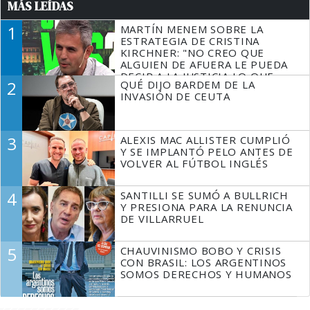
MÁS LEÍDAS
1
MARTÍN MENEM SOBRE LA
ESTRATEGIA DE CRISTINA
KIRCHNER: "NO CREO QUE
ALGUIEN DE AFUERA LE PUEDA
DECIR A LA JUSTICIA LO QUE
2
QUÉ DIJO BARDEM DE LA
TIENE QUE HACER"
INVASIÓN DE CEUTA
3
ALEXIS MAC ALLISTER CUMPLIÓ
Y SE IMPLANTÓ PELO ANTES DE
VOLVER AL FÚTBOL INGLÉS
4
SANTILLI SE SUMÓ A BULLRICH
Y PRESIONA PARA LA RENUNCIA
DE VILLARRUEL
5
CHAUVINISMO BOBO Y CRISIS
CON BRASIL: LOS ARGENTINOS
SOMOS DERECHOS Y HUMANOS