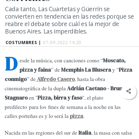
Cada tanto, Las Cuartetas y Güerrín se
convierten en tendencia en las redes porque se
reabre el debate sobre cuál es la mejor de
Buenos Aires. Las imperdibles.
COSTUMBRES |
07-09-2022 14:20
D
esde la música, con canciones como “
Moscato,
” de
y “
pizza y faina
Memphis La Blusera
Pizza
” de
, hasta la obra
conmigo
Alfredo Casero
cinematográfica de la dupla
Adrián Caetano - Bruno
en "
", el plato
Stagnaro
Pizza, birra y faso
predilecto para los fines de semana a la noche en las
calles porteñas es y lo será la
.
pizza
Nacida en las regiones del sur de
, la masa con salsa
Italia