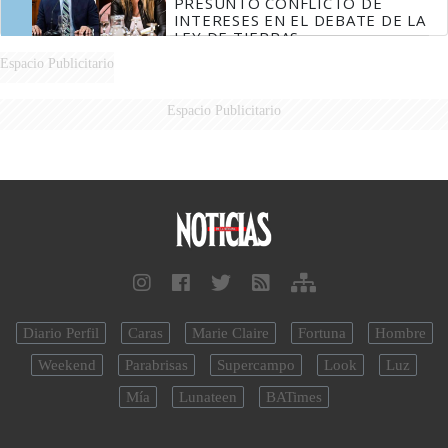
PRESUNTO CONFLICTO DE
INTERESES EN EL DEBATE DE LA
LEY DE TIERRAS
Espacio Publicitario
Espacio Publicitario
Diario Perfil
Caras
Marie Claire
Fortuna
Hombre
Weekend
Parabrisas
Supercampo
Look
Luz
Mía
Lunateen
BATimes