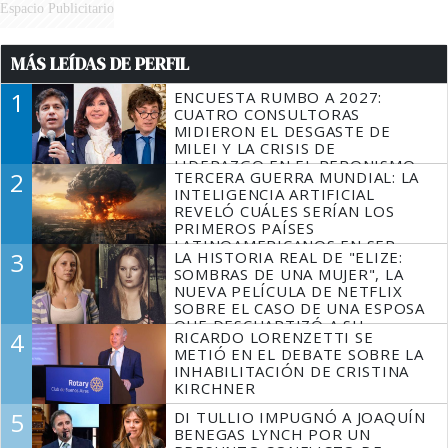
Espacio Publicitario
MÁS LEÍDAS DE PERFIL
1
ENCUESTA RUMBO A 2027:
CUATRO CONSULTORAS
MIDIERON EL DESGASTE DE
MILEI Y LA CRISIS DE
LIDERAZGO EN EL PERONISMO
2
TERCERA GUERRA MUNDIAL: LA
INTELIGENCIA ARTIFICIAL
REVELÓ CUÁLES SERÍAN LOS
PRIMEROS PAÍSES
LATINOAMERICANOS EN SER
3
LA HISTORIA REAL DE "ELIZE:
DERROTADOS
SOMBRAS DE UNA MUJER", LA
NUEVA PELÍCULA DE NETFLIX
SOBRE EL CASO DE UNA ESPOSA
QUE DESCUARTIZÓ A SU
4
RICARDO LORENZETTI SE
MARIDO
METIÓ EN EL DEBATE SOBRE LA
INHABILITACIÓN DE CRISTINA
KIRCHNER
5
DI TULLIO IMPUGNÓ A JOAQUÍN
BENEGAS LYNCH POR UN