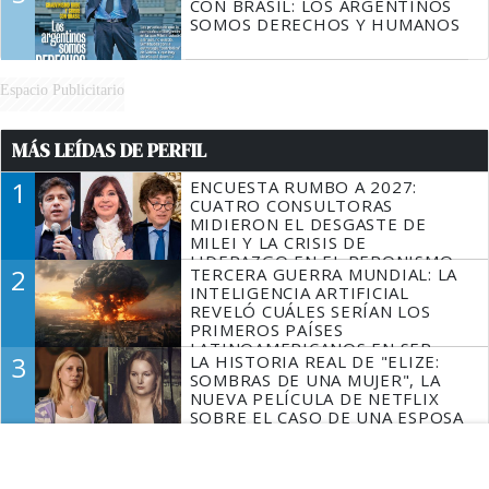
CON BRASIL: LOS ARGENTINOS
SOMOS DERECHOS Y HUMANOS
Espacio Publicitario
MÁS LEÍDAS DE PERFIL
1
ENCUESTA RUMBO A 2027:
CUATRO CONSULTORAS
MIDIERON EL DESGASTE DE
MILEI Y LA CRISIS DE
LIDERAZGO EN EL PERONISMO
2
TERCERA GUERRA MUNDIAL: LA
INTELIGENCIA ARTIFICIAL
REVELÓ CUÁLES SERÍAN LOS
PRIMEROS PAÍSES
LATINOAMERICANOS EN SER
3
LA HISTORIA REAL DE "ELIZE:
DERROTADOS
SOMBRAS DE UNA MUJER", LA
NUEVA PELÍCULA DE NETFLIX
SOBRE EL CASO DE UNA ESPOSA
QUE DESCUARTIZÓ A SU
4
RICARDO LORENZETTI SE
MARIDO
METIÓ EN EL DEBATE SOBRE LA
INHABILITACIÓN DE CRISTINA