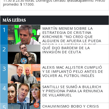
11.30 a 23.30 horas. Domingos cerrado. @asiakapalermo. Precio
promedio: $ 17.000.
MÁS LEÍDAS
1
MARTÍN MENEM SOBRE LA
ESTRATEGIA DE CRISTINA
KIRCHNER: "NO CREO QUE
ALGUIEN DE AFUERA LE PUEDA
DECIR A LA JUSTICIA LO QUE
2
QUÉ DIJO BARDEM DE LA
TIENE QUE HACER"
INVASIÓN DE CEUTA
3
ALEXIS MAC ALLISTER CUMPLIÓ
Y SE IMPLANTÓ PELO ANTES DE
VOLVER AL FÚTBOL INGLÉS
4
SANTILLI SE SUMÓ A BULLRICH
Y PRESIONA PARA LA RENUNCIA
DE VILLARRUEL
5
CHAUVINISMO BOBO Y CRISIS