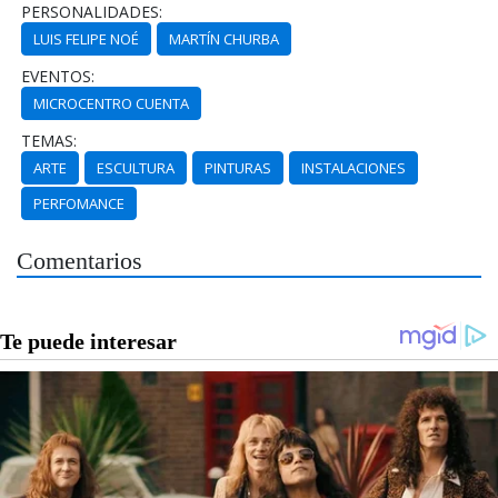
PERSONALIDADES:
LUIS FELIPE NOÉ
MARTÍN CHURBA
EVENTOS:
MICROCENTRO CUENTA
TEMAS:
ARTE
ESCULTURA
PINTURAS
INSTALACIONES
PERFOMANCE
Comentarios