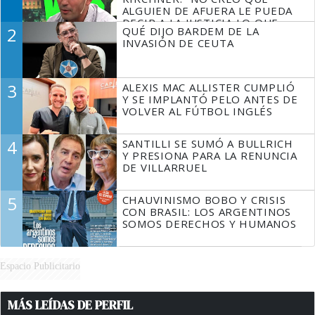
ALGUIEN DE AFUERA LE PUEDA
DECIR A LA JUSTICIA LO QUE
2
QUÉ DIJO BARDEM DE LA
TIENE QUE HACER"
INVASIÓN DE CEUTA
3
ALEXIS MAC ALLISTER CUMPLIÓ
Y SE IMPLANTÓ PELO ANTES DE
VOLVER AL FÚTBOL INGLÉS
4
SANTILLI SE SUMÓ A BULLRICH
Y PRESIONA PARA LA RENUNCIA
DE VILLARRUEL
5
CHAUVINISMO BOBO Y CRISIS
CON BRASIL: LOS ARGENTINOS
SOMOS DERECHOS Y HUMANOS
Espacio Publicitario
MÁS LEÍDAS DE PERFIL