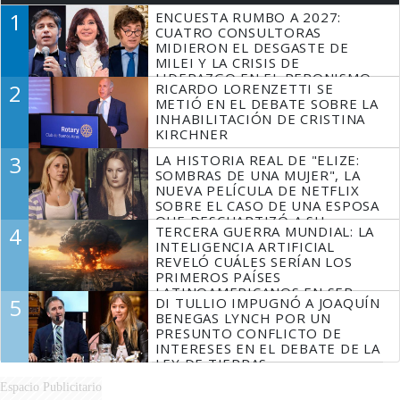
1
ENCUESTA RUMBO A 2027:
CUATRO CONSULTORAS
MIDIERON EL DESGASTE DE
MILEI Y LA CRISIS DE
LIDERAZGO EN EL PERONISMO
2
RICARDO LORENZETTI SE
METIÓ EN EL DEBATE SOBRE LA
INHABILITACIÓN DE CRISTINA
KIRCHNER
3
LA HISTORIA REAL DE "ELIZE:
SOMBRAS DE UNA MUJER", LA
NUEVA PELÍCULA DE NETFLIX
SOBRE EL CASO DE UNA ESPOSA
QUE DESCUARTIZÓ A SU
4
TERCERA GUERRA MUNDIAL: LA
MARIDO
INTELIGENCIA ARTIFICIAL
REVELÓ CUÁLES SERÍAN LOS
PRIMEROS PAÍSES
LATINOAMERICANOS EN SER
5
DI TULLIO IMPUGNÓ A JOAQUÍN
DERROTADOS
BENEGAS LYNCH POR UN
PRESUNTO CONFLICTO DE
INTERESES EN EL DEBATE DE LA
LEY DE TIERRAS
Espacio Publicitario