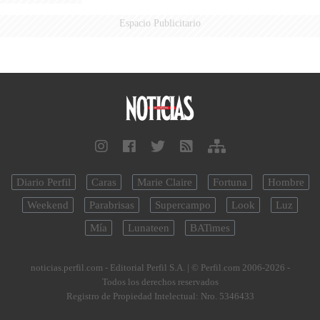
Espacio Publicitario
Diario Perfil
Caras
Marie Claire
Fortuna
Hombre
Weekend
Parabrisas
Supercampo
Look
Luz
Mía
Lunateen
BATimes
noticias.perfil.com - Editorial Perfil S.A.
| © Perfil.com 2006-2026 -
Todos los derechos reservados
Registro de Propiedad Intelectual: Nro. 5346433