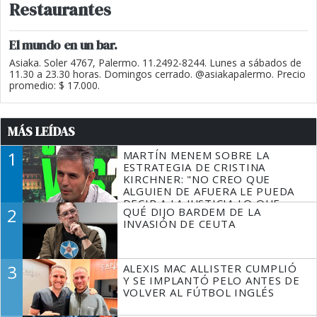
Restaurantes
El mundo en un bar.
Asiaka. Soler 4767, Palermo. 11.2492-8244. Lunes a sábados de
11.30 a 23.30 horas. Domingos cerrado. @asiakapalermo. Precio
promedio: $ 17.000.
MÁS LEÍDAS
1
MARTÍN MENEM SOBRE LA
ESTRATEGIA DE CRISTINA
KIRCHNER: "NO CREO QUE
ALGUIEN DE AFUERA LE PUEDA
DECIR A LA JUSTICIA LO QUE
2
QUÉ DIJO BARDEM DE LA
TIENE QUE HACER"
INVASIÓN DE CEUTA
3
ALEXIS MAC ALLISTER CUMPLIÓ
Y SE IMPLANTÓ PELO ANTES DE
VOLVER AL FÚTBOL INGLÉS