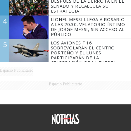
DESPUÉS DE LA DERROTA EN EL
SENADO Y RECALCULA SU
ESTRATEGIA
4
LIONEL MESSI LLEGA A ROSARIO
A LAS 20.30: VELATORIO ÍNTIMO
DE JORGE MESSI, SIN ACCESO AL
PÚBLICO
5
LOS AVIONES F 16
SOBREVOLARÁN EL CENTRO
PORTEÑO Y EL LUNES
PARTICIPARÁN DE LA
CELEBRACIÓN DE LA FUERZA
AÉREA
Espacio Publicitario
Espacio Publicitario