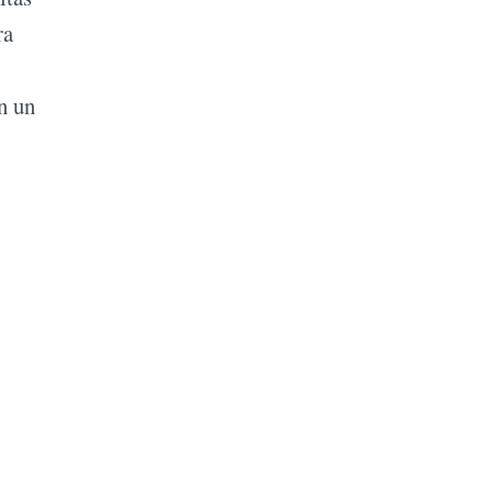
ra
n un