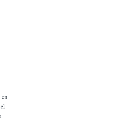
s en
 el
u