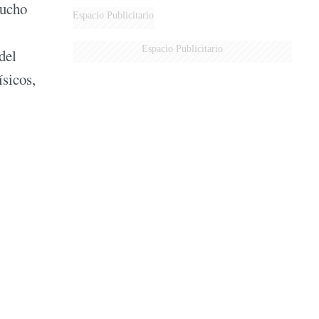
mucho
DERROTADOS
Espacio Publicitario
Espacio Publicitario
del
ísicos,