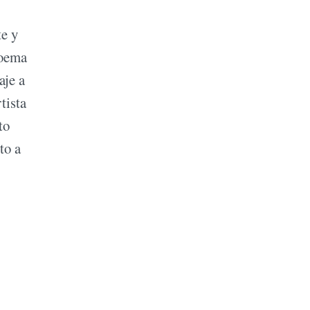
te y
poema
aje a
tista
to
to a