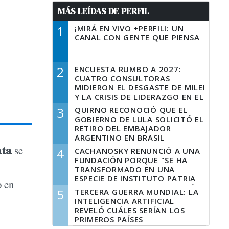
MÁS LEÍDAS DE PERFIL
1
¡MIRÁ EN VIVO +PERFIL!: UN
CANAL CON GENTE QUE PIENSA
2
ENCUESTA RUMBO A 2027:
CUATRO CONSULTORAS
MIDIERON EL DESGASTE DE MILEI
Y LA CRISIS DE LIDERAZGO EN EL
PERONISMO
3
QUIRNO RECONOCIÓ QUE EL
GOBIERNO DE LULA SOLICITÓ EL
RETIRO DEL EMBAJADOR
ARGENTINO EN BRASIL
ata
se
4
CACHANOSKY RENUNCIÓ A UNA
FUNDACIÓN PORQUE "SE HA
TRANSFORMADO EN UNA
ESPECIE DE INSTITUTO PATRIA
o en
INCONDICIONAL DE LA GESTIÓN
5
TERCERA GUERRA MUNDIAL: LA
DE MILEI"
INTELIGENCIA ARTIFICIAL
REVELÓ CUÁLES SERÍAN LOS
PRIMEROS PAÍSES
LATINOAMERICANOS EN SER