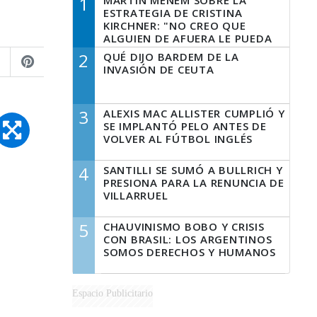
1
MARTÍN MENEM SOBRE LA
ESTRATEGIA DE CRISTINA
KIRCHNER: "NO CREO QUE
ALGUIEN DE AFUERA LE PUEDA
DECIR A LA JUSTICIA LO QUE
2
QUÉ DIJO BARDEM DE LA
TIENE QUE HACER"
INVASIÓN DE CEUTA
3
ALEXIS MAC ALLISTER CUMPLIÓ Y
SE IMPLANTÓ PELO ANTES DE
VOLVER AL FÚTBOL INGLÉS
4
SANTILLI SE SUMÓ A BULLRICH Y
PRESIONA PARA LA RENUNCIA DE
VILLARRUEL
5
CHAUVINISMO BOBO Y CRISIS
CON BRASIL: LOS ARGENTINOS
SOMOS DERECHOS Y HUMANOS
Espacio Publicitario