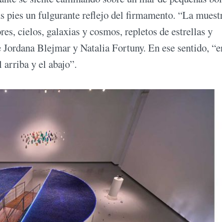
us pies un fulgurante reflejo del firmamento. “La muest
es, cielos, galaxias y cosmos, repletos de estrellas y
de Jordana Blejmar y Natalia Fortuny. En ese sentido, “e
 arriba y el abajo”.