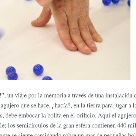
”, un viaje por la memoria a través de una instalación 
agujero que se hace, ¿hacía?, en la tierra para jugar a l
os, debe embocar la bolita en el orificio. Aquí el agujer
le; los semicírculos de la gran esfera contienen 440 mi
tante se siente caminando sobre un mar de pequeñas bol