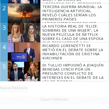
LIDERAZGO EN EL PERONISMO
2
TERCERA GUERRA MUNDIAL: LA
INTELIGENCIA ARTIFICIAL
REVELÓ CUÁLES SERÍAN LOS
PRIMEROS PAÍSES
LATINOAMERICANOS EN SER
3
LA HISTORIA REAL DE "ELIZE:
DERROTADOS
SOMBRAS DE UNA MUJER", LA
NUEVA PELÍCULA DE NETFLIX
SOBRE EL CASO DE UNA ESPOSA
QUE DESCUARTIZÓ A SU
4
RICARDO LORENZETTI SE
MARIDO
METIÓ EN EL DEBATE SOBRE LA
INHABILITACIÓN DE CRISTINA
KIRCHNER
5
DI TULLIO IMPUGNÓ A JOAQUÍN
BENEGAS LYNCH POR UN
PRESUNTO CONFLICTO DE
INTERESES EN EL DEBATE DE LA
LEY DE TIERRAS
Espacio Publicitario
Espacio Publicitario