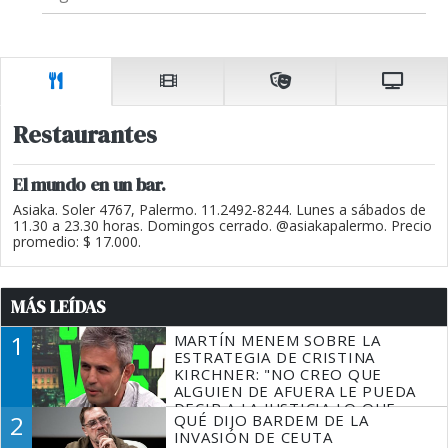
Restaurantes
El mundo en un bar.
Asiaka. Soler 4767, Palermo. 11.2492-8244. Lunes a sábados de
11.30 a 23.30 horas. Domingos cerrado. @asiakapalermo. Precio
promedio: $ 17.000.
MÁS LEÍDAS
1
MARTÍN MENEM SOBRE LA
ESTRATEGIA DE CRISTINA
KIRCHNER: "NO CREO QUE
ALGUIEN DE AFUERA LE PUEDA
DECIR A LA JUSTICIA LO QUE
2
QUÉ DIJO BARDEM DE LA
TIENE QUE HACER"
INVASIÓN DE CEUTA