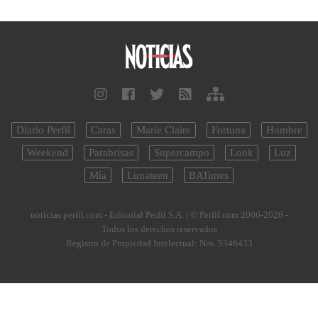
Diario Perfil
Caras
Marie Claire
Fortuna
Hombre
Weekend
Parabrisas
Supercampo
Look
Luz
Mía
Lunateen
BATimes
noticias.perfil.com - Editorial Perfil S.A.
| © Perfil.com 2006-2026 -
Todos los derechos reservados
Registro de Propiedad Intelectual: Nro. 5346433